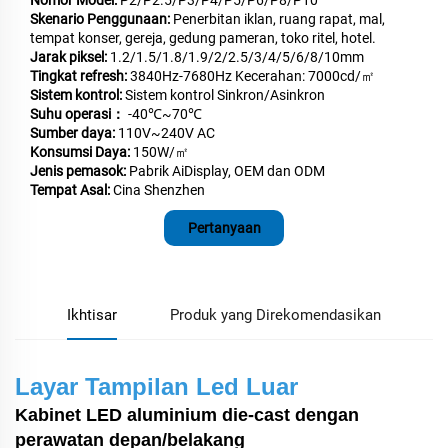
Nomor Model:
P2/P2.5/P3/P4/P5/P6/P8/P10
Skenario Penggunaan:
Penerbitan iklan, ruang rapat, mal,
tempat konser, gereja, gedung pameran, toko ritel, hotel.
Jarak piksel:
1.2/1.5/1.8/1.9/2/2.5/3/4/5/6/8/10mm
Tingkat refresh:
3840Hz-7680Hz Kecerahan: 7000cd/㎡
Sistem kontrol:
Sistem kontrol Sinkron/Asinkron
Suhu operasi：
-40℃~70℃
Sumber daya:
110V~240V AC
Konsumsi Daya:
150W/㎡
Jenis pemasok:
Pabrik AiDisplay, OEM dan ODM
Tempat Asal:
Cina Shenzhen
Pertanyaan
Ikhtisar
Produk yang Direkomendasikan
Layar Tampilan Led Luar
Kabinet LED aluminium die-cast dengan
perawatan depan/belakang