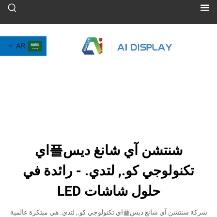
AR
شنتشن آي شانغ ديس플اي
لوجي كو., لتدي. - رائدة في
حلول شاشات LED
شركة شنتشن آي شانغ ديس플اي تكنولوجي كو., لتدي. هي مبتكرة عالمية