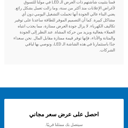
قمنا بتثبيت شاشتهم ذات العرض الـ LED في مولنا للتسوق
لإعلانات منذ أكثر من سنة، وما زالت تعمل بشكل رائع.
ناء عالي الجودة أنها تحملت التشغيل اليومي دون أي
يرة. كما أن التصميم الموفر للطاقة ساعدنا على توفير
لكهرباء. لا يزال جودة العرض ممتازة، مما يجذب انتباه
بفعالية ويزيد من حركة المشاة. عند النظر إلى الجودة
 والأداء، فإنها توفر قيمة ممتازة مقابل المال. نحن سعداء
جدًا باستثمارنا في هذه الشاشة الـ LED، ونوصي بها لباقي
.
احصل على عرض سعر مجاني
سيتصل بك ممثلنا قريبًا.