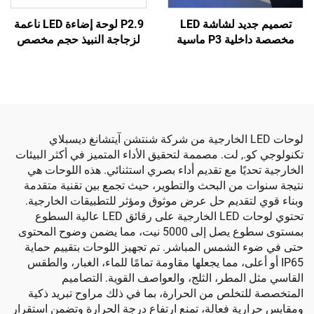
P2.9 لوحة إضاءة LED ناعمة
تصميم جديد لشاشة LED
لزجاجة النبيذ حجم مخصص
مخصصة داخلية P3 ماسية
للداخل والخارج يمكن
وانب لجدار فيديو
استخدامها لإعلانات الشاشة
على منصة DJ مع شاشة
الدائرية المخصصة لعرض
عرض LED غير منتظمة
البيرة على شكل شاشة LED
المعلقة
لوحات LED الخارجية من شركة شنتشن آيتشانغ ديسبلاي
., لت. مصممة لتحقيق الأداء المتميز في أكثر البيئات
ديًا مع تقديم أداء بصري استثنائي. هذه اللوحات هي
 من البحث والتطوير، حيث تجمع بين تقنية متقدمة
تقديم حل عرض موثوق ومؤثر للتطبيقات الخارجية.
تحتوي لوحات LED الخارجية على رقائق LED عالية السطوع
بمستوى سطوع يصل إلى 5000 نيت، مما يضمن وضوح المحتوى
الشمس المباشر. تم تجهيز اللوحات بتقييم حماية
 أعلى، مما يجعلها مقاومة تمامًا للماء، الغبار، والطقس
المطر، الثلج، والعواصف القوية. التصاميم
تخلص من الحرارة، بما في ذلك مراوح تبريد ذكية
ية فعالة، تمنع ارتفاع درجة الحرارة وتضمن استقرار