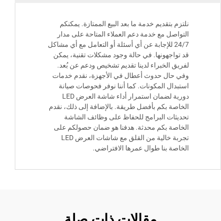
 بتقديم خدمة ما بعد البيع الممتازة. يمكنكم
اصل مع خدمة دعم العملاء المتاحة على مدار
24/7 للإجابة عن أي أسئلة أو التعامل مع أي مشاكل
واجهونها. في حالة وجود مشكلات تقنية، يمكن
ق الخبراء لدينا تقديم تشخيص ودعم عن بُعد.
حال حدوث أعطال في الأجهزة، نقدم خدمات
دال المكونات. كما أننا نوفر فحوصات صيانة
دورية لضمان استمرار أداء شاشة العرض LED
صة بكم بأفضل طريقة. بالإضافة إلى ذلك، نقدم
ثات البرامج للحفاظ على وظائف الشاشة
صة بكم محدثة. هدفنا هو ضمان حصولكم على
تجربة خالية من القلق مع شاشات العرض LED
صة بنا طوال عمرها الافتراضي.
مقالات ذات صلة