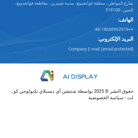
، منطقة غوانغمينغ، مدينة شينزين، مقاطعة قوانغدونغ،
تروني:
Company E-mail:
[emai
حقوق النشر © 2025 بواسطة شنتشن آي ديسبلاي تكنولوجي كو.,
الخصوصية