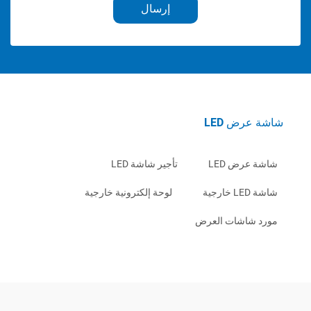
إرسال
ض LED
ض LED
تأجير شاشة LED
لوحة إلكترونية خارجية
اشات العرض