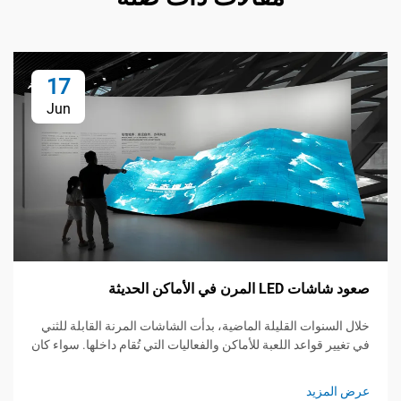
17
Jun
ي الأماكن الحديثة
ات القليلة الماضية، بدأت الشاشات المرنة القابلة للثني
واعد اللعبة للأماكن والفعاليات التي تُقام داخلها. سواء كان
فل موسيقي مباشر، معرض تجاري، أو اجتماع شركة،
الألواح المرنة أن تدور، تتمدد وتثبت تقريباً...
الحضري
يد