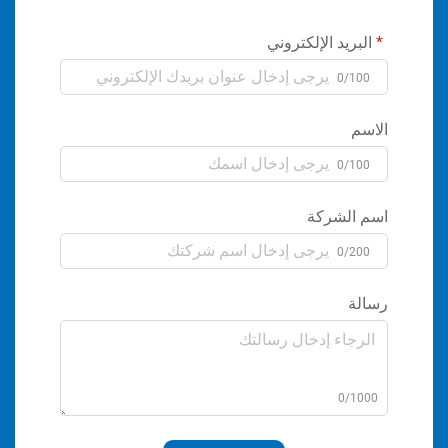
ريد الإلكتروني
0/1
م
0/1
الشركة
0/2
ة
0/1