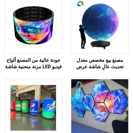
ع مخصص معدل
جودة عالية من المصنع ألواح
الٍ شاشة عرض
فيديو LED مرنة منحنية شاشة
إبداعية قابلة للنقل LED داخلية
ناعمة مقاومة للماء بألوان
 كروية معلقة
كاملة P4 شاشة عملاقة
إسطوانية خارجية