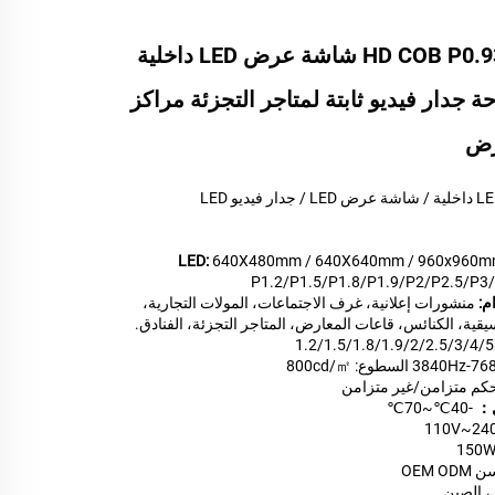
الصين مصنع HD COB P0.93 شاشة عرض LED داخلية
حة جدار فيديو ثابتة لمتاجر التجزئة مراكز
رض
640X480mm / 640X640mm / 960x960
P1.2/P1.5/P1.8/P1.9/P2/P2.5/P3
م:
منشورات إعلانية، غرف الاجتماعات، المولات التجارية،
قية، الكنائس، قاعات المعارض، المتاجر التجزئة، الفنادق.
1.2/1.5/1.8/1.9/2/2.5/3/4
3840H السطوع: 800cd/㎡
حكم متزامن/غير متزامن
ل：
-40℃~70℃
110V~24
150
OEM O
 الصين