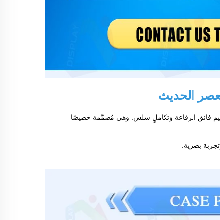
LE صورًا مذهلة وواقعية جدًّا بتصميم فائق الرقاعة وتكاملٍ سلس. وهي مُصمَّمة خصيصًا
وتجربة بصرية.