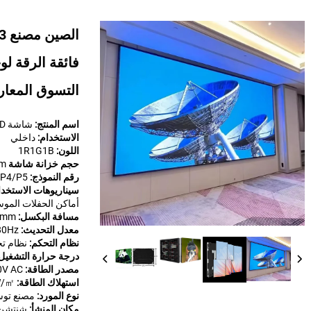
فائقة الرقة لو
التسوق المعا
اسم المنتج:
شاشة LED داخلية / شاشة عرض LED / جدار فيديو LED
الاستخدام:
داخلي
اللون:
1R1G1B
حجم خزانة شاشة LED:
mm
رقم النموذج:
/P4/P5
سيناريوهات الاستخدا
أماكن الحفلات الموسي
مسافة البكسل:
/5mm
معدل التحديث:
z-7680Hz
نظام التحكم:
نظام ت
درجة حرارة التشغي
مصدر الطاقة:
0V AC
استهلاك الطاقة:
W/㎡
نوع المورد:
مصنع توسن DM
مكان المنشأ:
شنتشن،