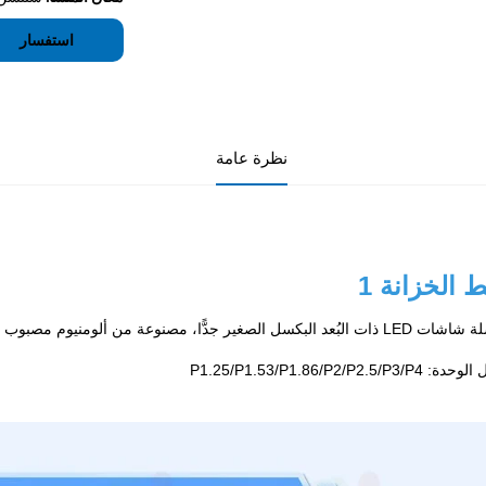
استفسار
نظرة عامة
 الخزانة 1 
صغير جدًّا، مصنوعة من ألومنيوم مصبوب بدقة عالية جدًّا، وتُركَّب ثابتةً في الأماكن المغلقة
P1.25/P1.53/P1.86/P2/P2.5/P3/P