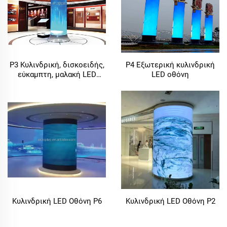
P3 Κυλινδρική, δισκοειδής,
P4 Εξωτερική κυλινδρική
εύκαμπτη, μαλακή LED
LED οθόνη
οθόνη για ηλεκτρονική
διαφήμιση
Κυλινδρική LED Οθόνη P6
Κυλινδρική LED Οθόνη P2