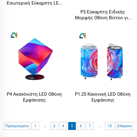
Εσωτερική Εύκαμπτη LED
Οθόνη Βίντεο Τοίχου
P3 Εύκαμπτη Ειδικής
Μορφής Οθόνη Βίντεο για
Εσωτερικούς και
Εξωτερικούς Χώρους –
Διαφημιστικός Τοίχος
Βίντεο με
Προκατασκευασμένη LED
Οθόνη
P4 Ακανόνιστη LED Οθόνη
P1.25 Κανονική LED Οθόνη
Εμφάνισης
Εμφάνισης
...
...
Προηγούμενο
1
3
4
5
6
7
15
Επόμενο