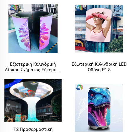
Εξωτερική Κυλινδρική
Εξωτερική Κυλινδρική LED
Δίσκου Σχήματος Εύκαμπτη
Οθόνη P1.8
Μαλακή LED Οθόνη P2.5 για
Ηλεκτρονική Διαφήμιση
P2 Προσαρμοστική