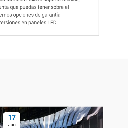
unta que puedas tener sobre el
cemos opciones de garantía
nversiones en paneles LED.
17
1
Jun
Ju