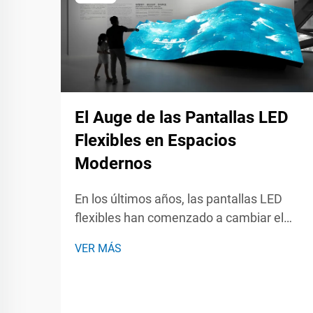
El Auge de las Pantallas LED
Flexibles en Espacios
Modernos
En los últimos años, las pantallas LED
flexibles han comenzado a cambiar el
juego para los espacios y los eventos que
VER MÁS
tienen lugar dentro de ellos. Ya sea en un
concierto en vivo, una feria comercial o
una reunión corporativa, estos paneles
flexibles pueden torcerse, enrollarse y