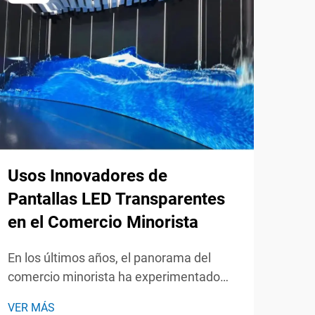
Por
Usos Innovadores de
es 
Pantallas LED Transparentes
Eve
en el Comercio Minorista
En l
En los últimos años, el panorama del
pres
comercio minorista ha experimentado
tecn
transformaciones significativas,
VER
sign
VER MÁS
impulsadas por avances en la tecnología