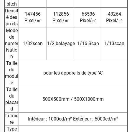
pitch
Densit
147456
112856
65536
43264
é des
Pixel/㎡
Pixel/㎡
Pixel/㎡
Pixel/㎡
pixels
Mode
de
numér
1/32scan
1/2 balayage
1/16 Scan
1/13scan
isatio
n
Taille
du
pour les appareils de type "A"
modul
e
Taille
du
500X500mm / 500X1000mm
placar
d
Lumiè
Intérieur : 1000cd/m² Extérieur : 5000cd/m²
re
Type