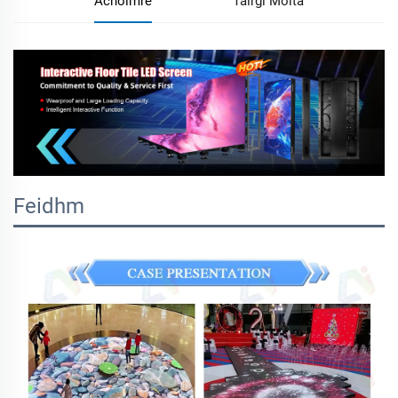
Achoimre
Táirgí Molta
Feidhm