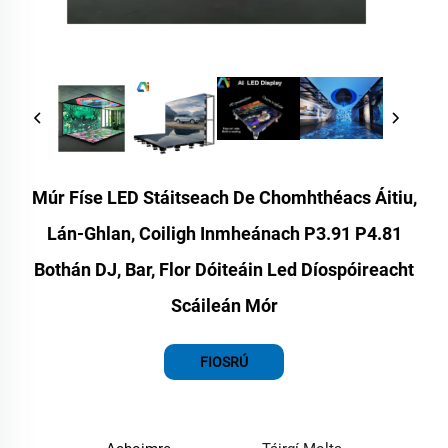
Múr Físe LED Stáitseach De Chomhthéacs Áitiu,
Lán-Ghlan, Coiligh Inmheánach P3.91 P4.81
Bothán DJ, Bar, Flor Dóiteáin Led Díospóireacht
Scáileán Mór
FIOSRÚ