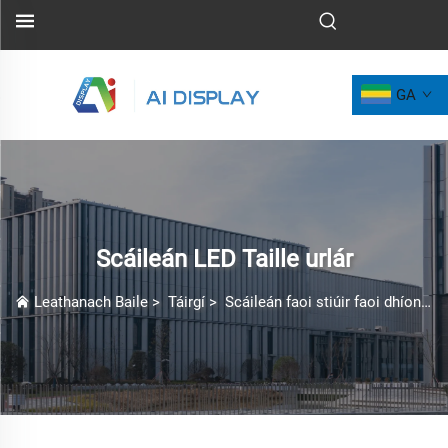
GA
Scáileán LED Taille urlár
Leathanach Baile
>
Táirgí
>
Scáileán faoi stiúir faoi dhíon
>
S