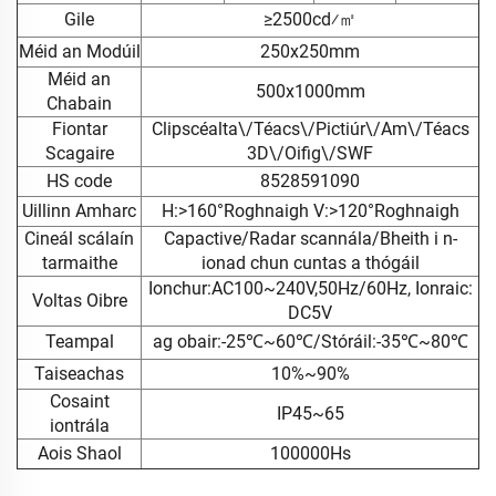
Gile
≥2500cd⁄㎡
Méid an Modúil
250x250mm
Méid an
500x1000mm
Chabain
Fiontar
Clipscéalta\/Téacs\/Pictiúr\/Am\/Téacs
Scagaire
3D\/Oifig\/SWF
HS code
8528591090
Uillinn Amharc
H:>160°Roghnaigh V:>120°Roghnaigh
Cineál scálaín
Capactive/Radar scannála/Bheith i n-
tarmaithe
ionad chun cuntas a thógáil
Ionchur:AC100~240V,50Hz/60Hz, Ionraic:
Voltas Oibre
DC5V
Teampal
ag obair:-25℃~60℃/Stóráil:-35℃~80℃
Taiseachas
10%~90%
Cosaint
IP45~65
iontrála
Aois Shaol
100000Hs