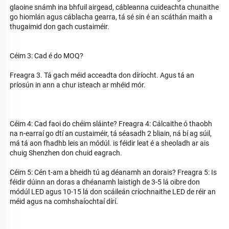
glaoine snámh ina bhfuil airgead, cábleanna cuideachta chunaithe 
go hiomlán agus cáblacha gearra, tá sé sin é an scáthán maith a 
thugaimid don gach custaiméir. 
Céim 3: Cad é do MOQ? 
Freagra 3. Tá gach méid acceadta don díríocht. Agus tá an 
príosún in ann a chur isteach ar mhéid mór. 
Céim 4: Cad faoi do chéim sláinte? Freagra 4: Cálcaithe ó thaobh 
na n-earraí go dtí an custaiméir, tá séasadh 2 bliain, ná bí ag súil, 
má tá aon fhadhb leis an módúl. is féidir leat é a sheoladh ar ais 
chuig Shenzhen don chuid eagrach. 
Céim 5: Cén t-am a bheidh tú ag déanamh an dorais? Freagra 5: Is 
féidir dúinn an doras a dhéanamh laistigh de 3-5 lá oibre don 
módúl LED agus 10-15 lá don scáileán críochnaithe LED de réir an 
méid agus na comhshaíochtaí dírí. 