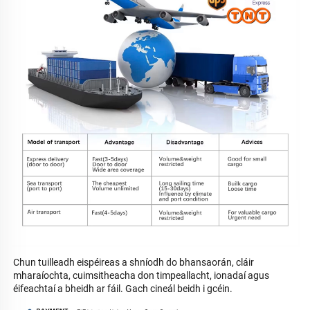
Chun tuilleadh eispéireas a shníodh do bhansaorán, cláir 
mharaíochta, cuimsitheacha don timpeallacht, ionadaí agus 
éifeachtaí a bheidh ar fáil. 
Gach cineál beidh i gcéin. 