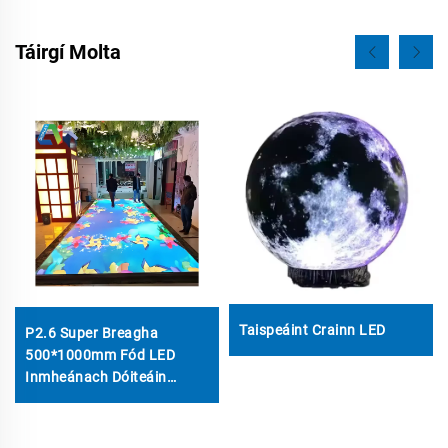
Táirgí Molta
Taispeáint Crainn LED
P2.6 Super Breagha
500*1000mm Fód LED
Inmheánach Dóiteáin
Spraoi Disco Scannán
Leigheas Féilte Party Stage
Dj Fód Led Interactaíoch