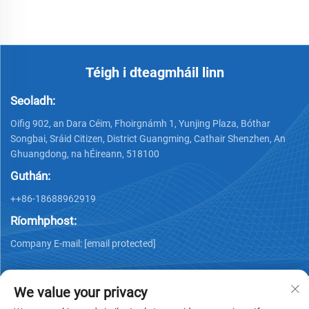
Video Wall
Téigh i dteagmháil linn
Seoladh:
Oifig 902, an Dara Céim, Fhoirgnámh 1, Yunjing Plaza, Bóthar
Songbai, Sráid Citizen, District Guangming, Cathair Shenzhen, An
Ghuangdong, na hÉireann, 518100
Guthán:
++86-18688962919
Ríomhphost:
Company E-mail:
[email protected]
We value your privacy