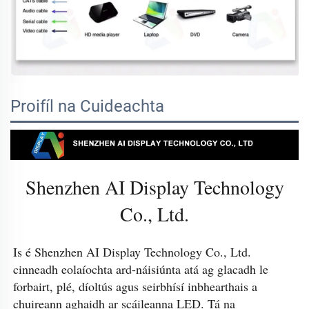
Proifíl na Cuideachta
Shenzhen AI Display Technology
Co., Ltd.
Is é Shenzhen AI Display Technology Co., Ltd. 
cinneadh eolaíochta ard-náisiúnta atá ag glacadh le 
forbairt, plé, díoltús agus seirbhísí inbhearthais a 
chuireann aghaidh ar scáileanna LED. Tá na 