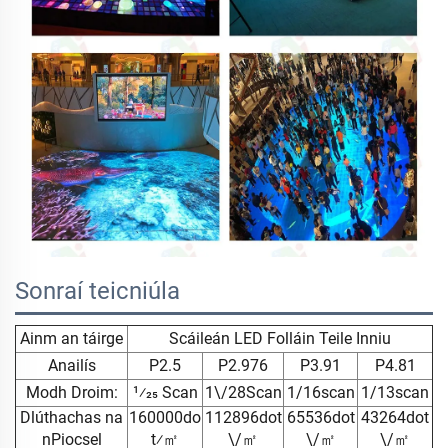
Sonraí teicniúla
Ainm an táirge
Scáileán LED Folláin Teile Inniu
Anailís
P2.5
P2.976
P3.91
P4.81
Modh Droim:
1⁄25 Scan
1\/28Scan
1/16scan
1/13scan
Dlúthachas na
160000do
112896dot
65536dot
43264dot
nPiocsel
t⁄㎡
\/㎡
\/㎡
\/㎡