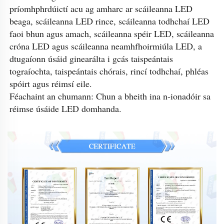
príomhphrdúictí acu ag amharc ar scáileanna LED 
beaga, scáileanna LED rince, scáileanna todhchaí LED 
faoi bhun agus amach, scáileanna spéir LED, scáileanna 
cróna LED agus scáileanna neamhfhoirmiúla LED, a 
dtugaíonn úsáid ginearálta i gcás taispeántais 
tograíochta, taispeántais chórais, rincí todhchaí, phléas 
spóirt agus réimsí eile. 
Féachaint an chumann: Chun a bheith ina n-ionadóir sa 
réimse úsáide LED domhanda. 