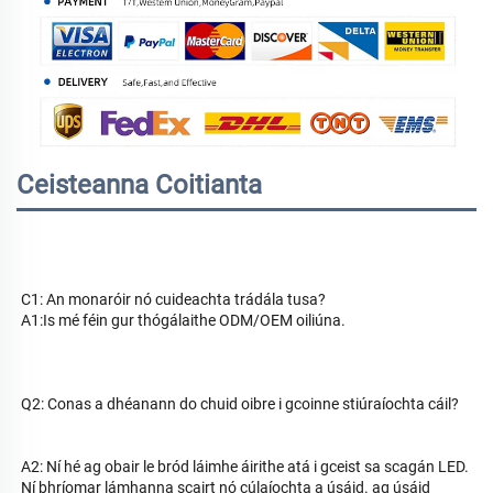
Ceisteanna Coitianta
C1: An monaróir nó cuideachta trádála tusa? 
A1:Is mé féin gur thógálaithe ODM/OEM oiliúna. 
Q2: Conas a dhéanann do chuid oibre i gcoinne stiúraíochta cáil? 
A2: Ní hé ag obair le bród láimhe áirithe atá i gceist sa scagán LED. 
Ní bhríomar lámhanna scairt nó cúlaíochta a úsáid. 
ag úsáid 