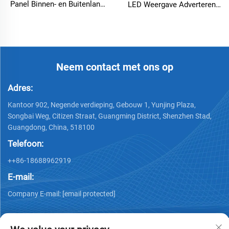
Panel Binnen- en Buitenland
LED Weergave Adverteren
Aangepaste Maat Kan Led
LED HD Flexibele Digitale
Weergave Advertentie Cirkel
Affiches Hoogwaardige
Bier Scherm Vormige Led
Creative Weergave
Scherm
Adverteren
Neem contact met ons op
Adres:
Kantoor 902, Negende verdieping, Gebouw 1, Yunjing Plaza,
Songbai Weg, Citizen Straat, Guangming District, Shenzhen Stad,
Guangdong, China, 518100
Telefoon:
++86-18688962919
E-mail:
Company E-mail:
[email protected]