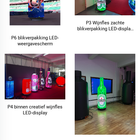
P3 Wijnfles zachte
blikverpakking LED-display
reclamecirkel bierscherm in
P6 blikverpakking LED-
de vorm van een LED-scherm
weergavescherm
P4 binnen creatief wijnfles
LED-display