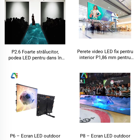
Perete video LED fix pentru
P2.6 Foarte strălucitor,
interior P1,86 mm pentru
podea LED pentru dans în
fundalul concertelor și
interior, 500×1000 mm, afișaj
ecranele din centrele
pentru discotecă
comerciale
P6 – Ecran LED outdoor
P8 – Ecran LED outdoor