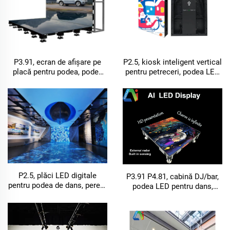
P3.91, ecran de afișare pe
P2.5, kiosk inteligent vertical
placă pentru podea, podea
pentru petreceri, podea LED
de dans 3D, cabină DJ, afișaj
pentru dans, afișaj publicitar
LED vertical
HD, placă LED pentru podea
P2.5, plăci LED digitale
P3.91 P4.81, cabină DJ/bar,
pentru podea de dans, perete
podea LED pentru dans,
video LED interactiv, afișaj
afișaj LED cu ecran mare
pentru KTV și curți