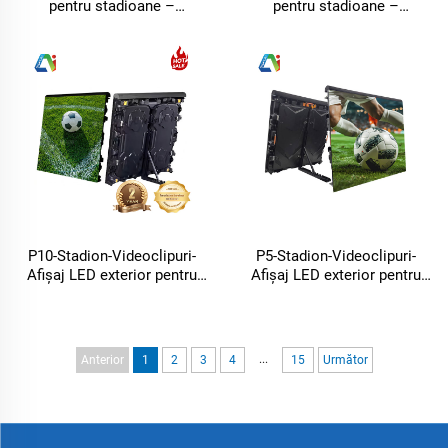
pentru stadioane –
pentru stadioane –
Videoclipuri – Ecran LED
Videoclipuri – Ecran LED
pentru fotbal – Panou digital
pentru fotbal – Panou digital
mobil
mobil
P10-Stadion-Videoclipuri-
P5-Stadion-Videoclipuri-
Afișaj LED exterior pentru
Afișaj LED exterior pentru
ecran LED de fotbal,
ecran LED de fotbal,
semnătură digitală mobilă
semnătură digitală mobilă
...
Anterior
1
2
3
4
15
Următor