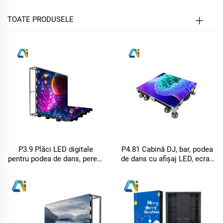
TOATE PRODUSELE
P3.9 Plăci LED digitale
P4.81 Cabină DJ, bar, podea
pentru podea de dans, perete
de dans cu afișaj LED, ecran
video interactiv, ecran de
mare
afișare pentru KTV și curte