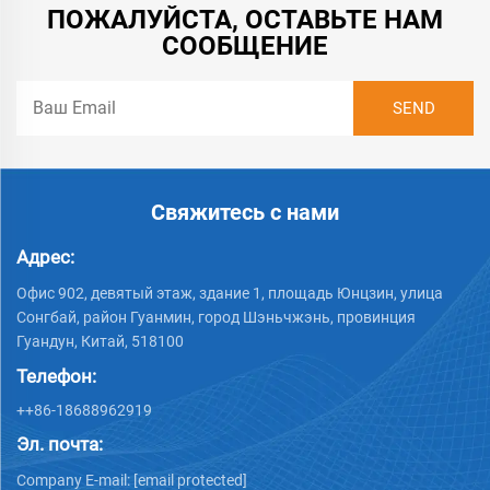
ПОЖАЛУЙСТА, ОСТАВЬТЕ НАМ
СООБЩЕНИЕ
Свяжитесь с нами
Адрес:
Офис 902, девятый этаж, здание 1, площадь Юнцзин, улица
Сонгбай, район Гуанмин, город Шэньчжэнь, провинция
Гуандун, Китай, 518100
Телефон:
++86-18688962919
Эл. почта:
Company E-mail:
[email protected]