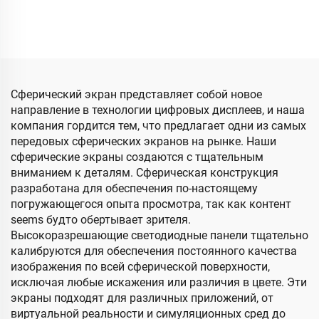
автомобиля Легкий и
качество, LED-экран для
компактный LED-экран
автомобиля Умный LED-
для автомобильных
экран для окон
дверей Горячая продажа
Автомобильный экран
сейчас Наружный LED-
По индивидуальному
дисплей
заказу LED-экран LED-
Сферический экран представляет собой новое
дисплей
направление в технологии цифровых дисплеев, и наша
компания гордится тем, что предлагает одни из самых
передовых сферических экранов на рынке. Наши
сферические экраны создаются с тщательным
вниманием к деталям. Сферическая конструкция
разработана для обеспечения по-настоящему
погружающегося опыта просмотра, так как контент
seems будто обертывает зрителя.
Высокоразрешающие светодиодные панели тщательно
калибруются для обеспечения постоянного качества
изображения по всей сферической поверхности,
исключая любые искажения или различия в цвете. Эти
экраны подходят для различных приложений, от
виртуальной реальности и симуляционных сред до