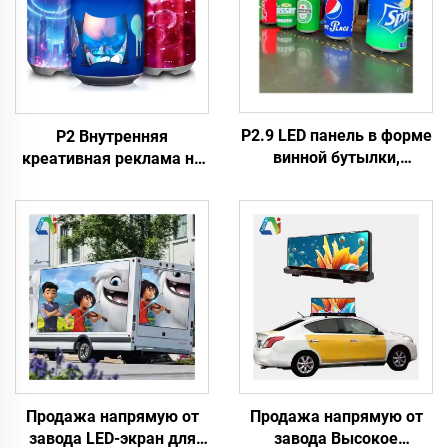
P2.9 LED панель в форме
P2 Внутренняя
винной бутылки,
креативная реклама на
внутренний/наружный,
LED-экране в форме
индивидуальный
винной бутылки, HD
размер, круглый экран
гибкое цифровое табло
для рекламы пива,
высокого качества
форма LED экрана
креативного
отображения для
рекламы
Продажа напрямую от
Продажа напрямую от
завода LED-экран для
завода Высокое