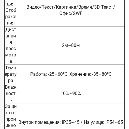
ция
Видео/Текст/Картинка/Время/3D Текст/
Отоб
Офис/SWF
раже
ния
Дист
анци
я
2м~80м
прос
мотр
а
Темп
ерату
Работа: -25~60℃, Хранение: -35~80℃
ра
Влаж
ност
10%~90%
ь
Защи
та от
прон
Внутри помещения: IP35~45 / На улице: IP54~65
икно