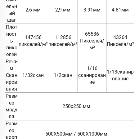
ельн
2,6 мм
2,9 мм
3.91мм
4.81мм
ый
шаг
Плот
ност
65536
147456
112856
43264
ь
Пикселей/
пикселей/м²
пикселей/м²
Пикселя/м²
пикс
м²
елей
Режи
м
1/16
1/13сканир
Скан
1/32скан
1/2скан
сканирован
ование
иров
ие
ания
Разм
ер
250х250 мм
моду
ля
Разм
ер
500X500мм / 500X1000мм
корп