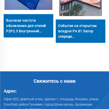
Высокая частота
обновления для отелей
События на открытом
P2P2.5 Внутренний
воздухе P4.81 Запор
высокое разрешение LED-
спереди
экран Фиксированный
Водонепроницаемый IP65
LED-экран Панель 4K 8K
Светодиодный дисплей
Видеостена для
щитка с открытой
мониторинга, совещаний
передней конструкцией
и комнаты ТВ
Видеостена для покупок
Реклама
Свяжитесь с нами
Адрес:
Офис 902, девятый этаж, здание 1, площадь Юнцзин, улица
Сонгбай, район Гуанмин, город Шэньчжэнь, провинция