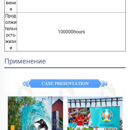
вени
я
Прод
олжи
тельн
100000hours
ость
жизн
и
Применение