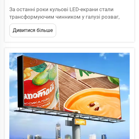
За останні роки кульові LED-екрани стали
трансформуючим чинником у галузі розваг,
зачаровуючи глядачів своїми вражаючими
Дивитися більше
візуальними ефектами та погружаючими
досвідами. Ці інноваційні дисплеї, які
відрізняються своєю кульовою формою...