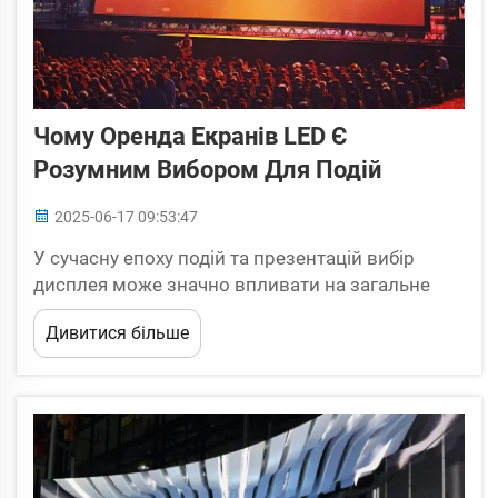
Чому Оренда Екранів LED Є
Розумним Вибором Для Подій
2025-06-17 09:53:47
У сучасну епоху подій та презентацій вибір
дисплея може значно впливати на загальне
враження та успіх вашої зустрічі. Оренда LED-
Дивитися більше
екранів стала розумним вибором для
організаторів подій, які шукають...