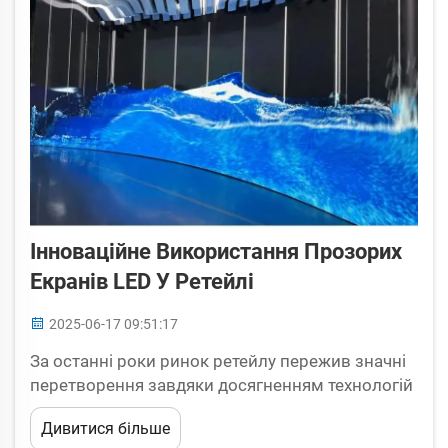
Інноваційне Використання Прозорих
Екранів LED У Ретейлі
2025-06-17 09:51:17
За останні роки ринок ретейлу пережив значні
перетворення завдяки досягненням технологій
та змінам у споживчих поведінках. Одним із
Дивитися більше
найбільш революційних винаходів у цій галузі є