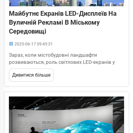
Майбутнє Екранів LED-Дисплеїв На
Вуличній Рекламі В Міському
Середовищі
2025-06-17 09:45:31
Зараз, коли містобудовні ландшафти
розвиваються, роль світлових LED-екранів у
рекламі стає все значнішою. Ці динамічні,
Дивитися більше
захопливі екрани не тільки привертають увагу,
але й взаємодіють з аудиторією так, як це
неможливо для традиційної реклами. Thi...