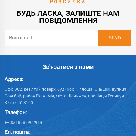
РОЗСИЛКА
БУДЬ ЛАСКА, ЗАЛИШТЕ НАМ
ПОВІДОМЛЕННЯ
Зв'язатися з нами
Адреса:
Офіс 902, дев'ятий поверх, будинок 1, площа Юньцзін, вулиця
Сонгбай, район Гуаньмін, місто Шеньжен, провінція Гуандун,
Китай, 518100
Телефон:
++86-18688962919
Ел. пошта: