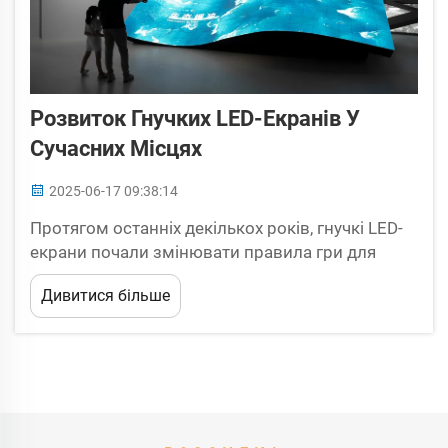
Розвиток Гнучких LED-Екранів У
Сучасних Місцях
2025-06-17 09:38:14
Протягом останніх декількох років, гнучкі LED-
екрани почали змінювати правила гри для
місць проведення подій та саміх заходів, що в
Дивитися більше
них відбуваються. Незалежно від того, чи це
живий концерт, виставка або корпоративна
зустріч, ці гнучкі панелі можуть крутитися,
загинатися та монтуватися майже...