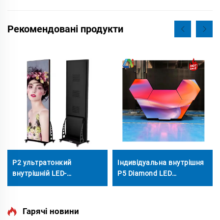
Рекомендовані продукти
P2 ультратонкий
Індивідуальна внутрішня
внутрішній LED-
P5 Diamond LED
плакатний дисплей,
багатогранна відеостіна
популярна рекламна
для сцени ді-джея,
відеостіна
підвісна неправильна
Гарячі новини
LED-екранна панель