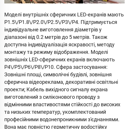
Моделі внутрішніх сферичних LED-екранів мають
P1.5\/P1.8\/P2.0\/P2.5\/P3\/P4. Підтримується
індивідуальне виготовлення діаметрів у
діапазоні від 0.2 метрів до 5 метрів. Також
доступна індивідуалізація яскравості, методу
монтажу та режиму відображення. Моделі
зовнішніх LED-сферичних екранів включають
P4\/P5\/P6\/P8\/P10. Сфера застосування:
Зовнішні площі, символічні будівлі, зовнішня
сферична відеореклама, декоративні освітльні
проекти; Кабель вихідного сигналу екрана
виготовлений з силіконового проводу з
відмінними властивостями стійкості до високих
та низьких температур, укомплектований
професійними водонепроникними з'єднаннями.
Вона має повністю герметичну вodостійку