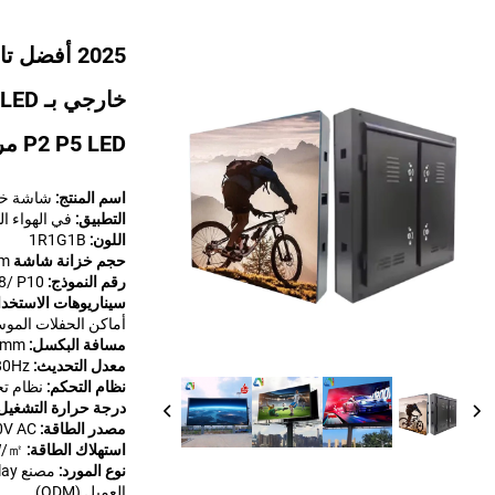
2025 أفضل
P2 P5 LED مراكز تسوق لوحة إعلانية
اسم المنتج:
شاشة خارجية بتقنية D
التطبيق:
في الهواء ا
اللون:
1R1G1B
حجم خزانة شاشة LED:
mm
رقم النموذج:
P8/ P10
سيناريوهات الاستخدا
أماكن الحفلات الموسي
مسافة البكسل:
10mm
معدل التحديث:
z-7680Hz
نظام التحكم:
نظام ت
درجة حرارة التشغي
مصدر الطاقة:
0V AC
استهلاك الطاقة:
W/㎡
نوع المورد:
العميل (ODM)