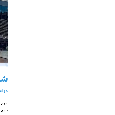
شا
خزانة شاشة LED مصنوعة من الأل
حجم الوحدة 80x320
حجم الوحدة 500x250