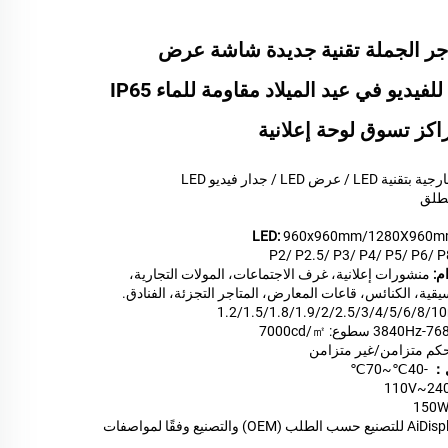
 تاجر الجملة تقنية جديدة شاشة عرض
خارجي بـ LED للفيديو في عيد الميلاد مقاومة للماء IP65
LE / عرض LED / جدار فيديو LED
لطلق
960x960mm/1280X960
P2/ P2.5/ P3/ P4/ P5/ P6/ 
م:
منشورات إعلانية، غرف الاجتماعات، المولات التجارية،
قية، الكنائس، قاعات المعارض، المتاجر التجزئة، الفنادق.
1.2/1.5/1.8/1.9/2/2.5/3/4/5/6/8/
3840H سطوع: 7000cd/㎡
حكم متزامن/غير متزامن
ل：
-40℃~70℃
110V~24
150
مصنع AiDisplay للتصنيع حسب الطلب (OEM) والتصنيع وفقًا لمواصفات