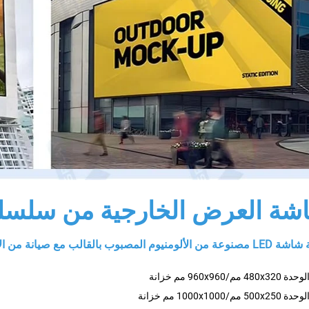
شة العرض الخارجية من سلسلة 
ومنيوم المصبوب بالقالب مع صيانة من الأمام/الخلف
4 مم/960x960 مم خزانة
 مم/1000x1000 مم خزانة