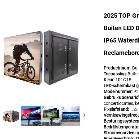
2025 TOP Gr
Buiten LED 
IP65 Waterd
Reclamebor
Productnaam:
Bui
Toepassing:
Buite
Kleur:
1R1G1B
LED-schermkast g
Modelnummer:
P2
Gebruiks Scenario'
concertlocaties, ke
Pixelafstand:
1.2/
Vernieuwingsfrequ
Besturingssystee
Bedrijfstemperat
Stroomvoorzienin
Energieverbruik:
1