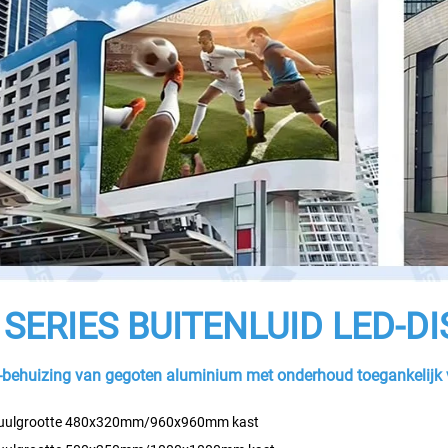
 SERIES BUITENLUID LED-D
behuizing van gegoten aluminium met onderhoud toegankelijk v
ulgrootte 480x320mm/960x960mm kast