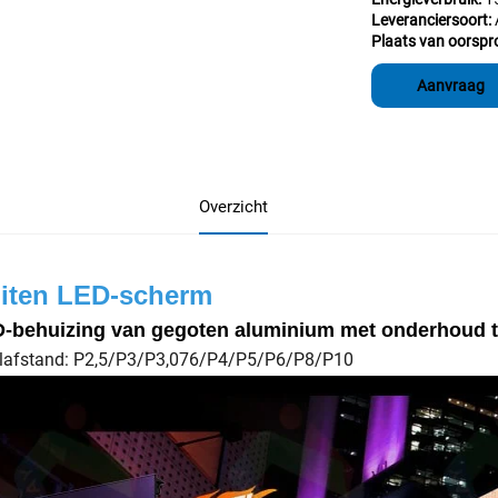
Leveranciersoort:
Plaats van oorspr
Aanvraag
Overzicht
iten LED-scherm
-behuizing van gegoten aluminium met onderhoud to
elafstand: P2,5/P3/P3,076/P4/P5/P6/P8/P10