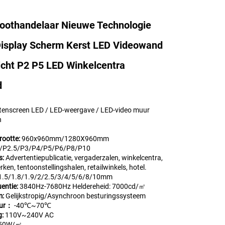
oothandelaar Nieuwe Technologie
Display Scherm Kerst LED Videowand
icht P2 P5 LED Winkelcentra
d
tenscreen LED / LED-weergave / LED-video muur
n
rootte:
960x960mm/1280X960mm
/P2.5/P3/P4/P5/P6/P8/P10
s:
Advertentiepublicatie, vergaderzalen, winkelcentra,
rken, tentoonstellingshalen, retailwinkels, hotel.
1.5/1.8/1.9/2/2.5/3/4/5/6/8/10mm
entie:
3840Hz-7680Hz Heldereheid: 7000cd/㎡
m:
Gelijkstropig/Asynchroon besturingssysteem
uur：
-40℃~70℃
g:
110V~240V AC
50W/㎡