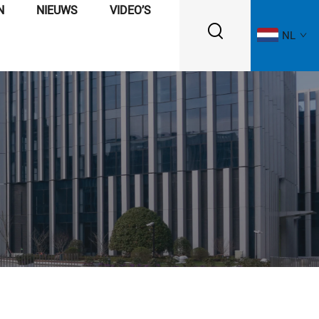
N
NIEUWS
VIDEO’S
NL