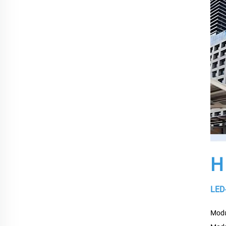
H
LED-
Modu