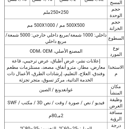
250×250ملم
500X500 مم / 500X1000 مم
داخلي: 1000 شمعة/مربع داخلي خارجي: 5000 شمعة/
مربع داخلي
المصنع الأصلي، ODM، OEM
إعلانات نشر، عرض أطباق، عرض ترحيبي، قاعة
عارض، مطار، مترو أنفاق، مصعد، مستلزمات مطعم
فندق، العلاج، التعليم، إرشادات الطرق، الأعمال ذات
الخدمة الذاتية، مركز تسوق، متجر تجزئة
غوانغدونغ / الصين
يديو / نص / صورة / وقت / نص 3D / مكتب / SWF
2مـ80م
العمل: -25~60℃، التخزين: -35~80℃