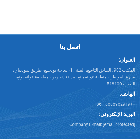
الفعاليات خلفية الكنيسة جدار
شفافة لجدران 
فيديو LED
الزجاجية
اتصل بنا
المكتب 902، الطابق التاسع، المبنى 1، ساحة يونجينغ، طريق سونغباي،
، منطقة غوانغمينغ، مدينة شينزين، مقاطعة قوانغدونغ،
تروني:
Company E-mail:
[emai