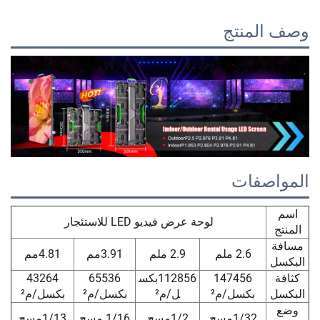
نتج
ات
لوحة عرض فيديو LED للاستئجار
2.6 ملم
2.9 ملم
3.91مم
4.81مم
147456
112856بكس
65536
43264
بكسل/م²
ل/م²
بكسل/م²
بكسل/م²
1/32مسح
1/2مسح
1/16 مسح
1/13مسح