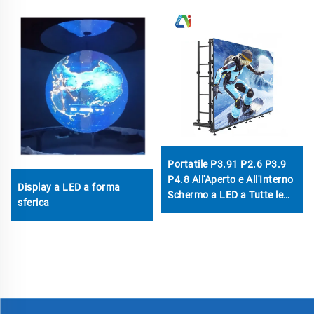
Portatile P3.91 P2.6 P3.9
P4.8 All'Aperto e All'Interno
Display a LED a forma
Schermo a LED a Tutte le
sferica
Condizioni Meteorologiche
Pannello Display Eventi
Noleggio Retroscena
Chiesa Video Wall LED