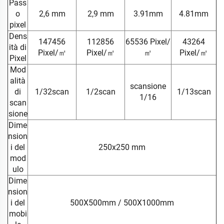
Pass
o
2,6 mm
2,9 mm
3.91mm
4.81mm
pixel
Dens
147456
112856
65536 Pixel/
43264
ità di
Pixel/㎡
Pixel/㎡
㎡
Pixel/㎡
Pixel
Mod
alità
scansione
di
1/32scan
1/2scan
1/13scan
1/16
scan
sione
Dime
nsion
i del
250x250 mm
mod
ulo
Dime
nsion
i del
500X500mm / 500X1000mm
mobi