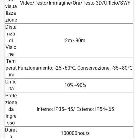
Video/Testo/Immagine/Ora/Testo 3D/Ufficio/SWF
visua
lizza
zione
Dista
nza
di
2m~80m
Visio
ne
Tem
perat
Funzionamento: -25~60℃, Conservazione: -35~80℃
ura
Umid
10%~90%
ità
Prote
zione
da
Interno: IP35~45/ Esterno: IP54~65
Ingre
sso
Durat
100000hours
a