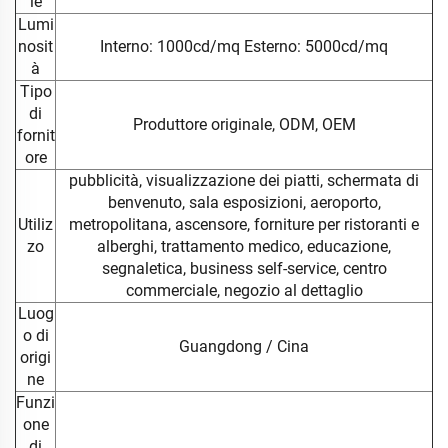
le
Lumi
nosit
Interno: 1000cd/mq Esterno: 5000cd/mq
à
Tipo
di
Produttore originale, ODM, OEM
fornit
ore
pubblicità, visualizzazione dei piatti, schermata di
benvenuto, sala esposizioni, aeroporto,
Utiliz
metropolitana, ascensore, forniture per ristoranti e
zo
alberghi, trattamento medico, educazione,
segnaletica, business self-service, centro
commerciale, negozio al dettaglio
Luog
o di
Guangdong / Cina
origi
ne
Funzi
one
di