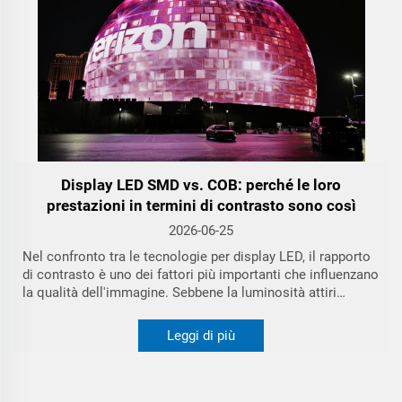
Display LED SMD vs. COB: perché le loro
prestazioni in termini di contrasto sono così
diverse
2026-06-25
Nel confronto tra le tecnologie per display LED, il rapporto
di contrasto è uno dei fattori più importanti che influenzano
la qualità dell'immagine. Sebbene la luminosità attiri
spesso l'attenzione, la capacità di produrre neri profondi
determina in ultima analisi quanto l'immagine appaia vivida,
Leggi di più
immersiva e realistica.