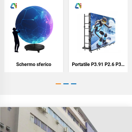
Schermo sferico
Portatile P3.91 P2.6 P3.9 P4.8 All'Aperto e All'Interno Schermo a LED a Tutte le Condizioni Meteorologiche Pannello Display Eventi Noleggio Retroscena Chiesa Video Wall LED