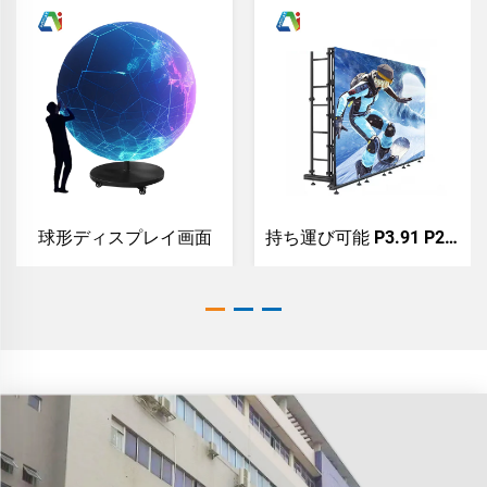
球形ディスプレイ画面
持ち運び可能 P3.91 P2.6 P3.9 P4.8 屋外 屋内 全天候型LED表示スクリーンパネル レンタル イベント 舞台 教会用LEDビデオウォール