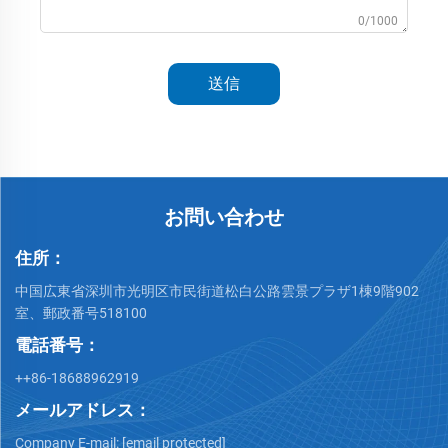
0/1000
送信
お問い合わせ
住所：
中国広東省深圳市光明区市民街道松白公路雲景プラザ1棟9階902
室、郵政番号518100
電話番号：
++86-18688962919
メールアドレス：
Company E-mail:
[email protected]