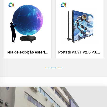
Tela de exibição esférica
Portátil P3.91 P2.6 P3.9 P4.8 Tela de Exibição LED ao Ar Livre e em Ambiente Interno Contra Todas as Intempéries Painel de Tela LED para Locação Eventos Backstage Igreja Parede de Vídeo LED