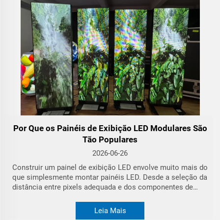
m
Por Que os Painéis de Exibição LED Modulares São
Tão Populares
2026-06-26
Construir um painel de exibição LED envolve muito mais do
que simplesmente montar painéis LED. Desde a seleção da
distância entre pixels adequada e dos componentes de
hardware até a configuração do sistema de controle e a
publicação de conteúdo digital, cada etapa desempenha
Leia Mais
um papel fundamental no desempenho geral do painel.