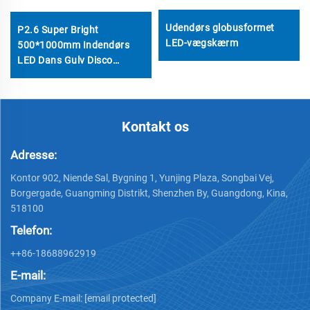
Udendørs globusformet
P2.6 Super Bright
LED-vægskærm
500*1000mm Indendørs
LED Dans Gulv Disco
Visningsskærm
Bryllupspart Ej Stage Dj
Gulv Led Interaktiv Video
Væg
Kontakt os
Adresse:
Kontor 902, Niende Sal, Bygning 1, Yunjing Plaza, Songbai Vej,
Borgergade, Guangming Distrikt, Shenzhen By, Guangdong, Kina,
518100
Telefon:
++86-18688962919
E-mail:
Company E-mail:
[email protected]