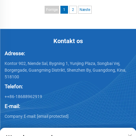
display, videovæg – kan
transparent LED-display-
tilpasses efter behov
skærm til glasvideovægge
Forrige
1
2
Næste
Kontakt os
Adresse:
Kontor 902, Niende Sal, Bygning 1, Yunjing Plaza, Songbai Vej,
Borgergade, Guangming Distrikt, Shenzhen By, Guangdong, Kina,
518100
Telefon:
++86-18688962919
E-mail:
Company E-mail:
[email protected]