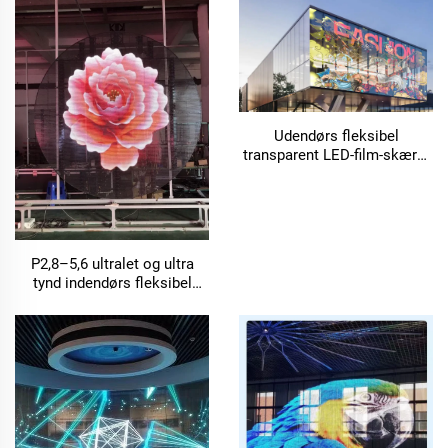
Udendørs fleksibel
transparent LED-film-skærm
til indkøbscentre – LED-
videovæg til reklameformål
P2,8–5,6 ultralet og ultra
tynd indendørs fleksibel
transparent LED-film-skærm