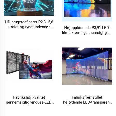
HD brugerdefineret P2,8–5,6
ultralet og tyndt indendørs
Højoppløsende P3,91 LED-
fleksibelt gennemsigtigt
film-skærm, gennemsigtig og
LED-film-skærm til reklame
fleksibel LED-model til
på LED-videovæg i
udendørs LED-videovæg-
shoppingcentre
reklame, LED-display
Fabrikshøj kvalitet
Fabriksfremstillet
gennemsigtig vindues-LED,
højtydende LED-transparent
indendørs gennemsigtig
film-skærm, der kan
LED-film-skærm, glas-LED-
tilpasses – fleksibel