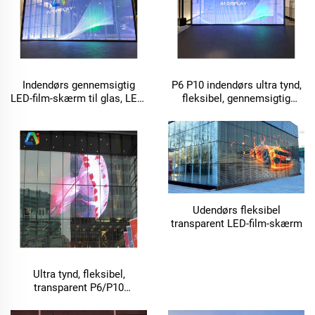
Indendørs gennemsigtig
P6 P10 indendørs ultra tynd,
LED-film-skærm til glas, LED-
fleksibel, gennemsigtig
display, videovæg – kan
displaypanelmodul LED-film-
tilpasses
skærm til glas
Udendørs fleksibel
transparent LED-film-skærm
Ultra tynd, fleksibel,
transparent P6/P10
indendørs smart LED-
displaypanel