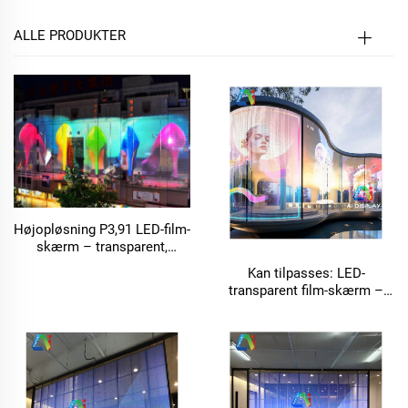
ALLE PRODUKTER
Højopløsning P3,91 LED-film-
skærm – transparent,
fleksibel LED-display
Kan tilpasses: LED-
transparent film-skærm –
fleksibel transparent LED-
display-skærm til
glasvideovægge