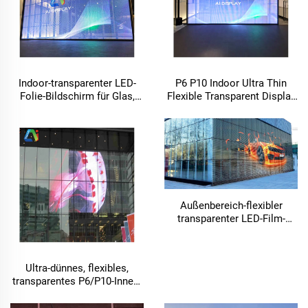
Indoor-transparenter LED-
P6 P10 Indoor Ultra Thin
Folie-Bildschirm für Glas,
Flexible Transparent Display
LED-Anzeige, Videowand –
Panel Modul LED-Folie-
individuell anpassbar
Bildschirm für Glas
Außenbereich-flexibler
transparenter LED-Film-
Bildschirm
Ultra-dünnes, flexibles,
transparentes P6/P10-Innen-
Smart-LED-Display-Panel