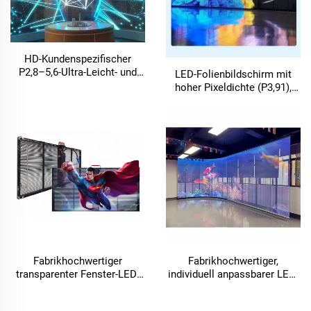
HD-Kundenspezifischer
P2,8–5,6-Ultra-Leicht- und
LED-Folienbildschirm mit
Ultra-Dünn-Innen-Flexibler-
hoher Pixeldichte (P3,91),
Transparenter-LED-
transparentes flexibles LED-
Folienbildschirm für LED-
Modell für Außen-LED-
Videowand-Werbung in
Videowand-Werbung, LED-
Einkaufszentren
Anzeige
Fabrikhochwertiger
Fabrikhochwertiger,
transparenter Fenster-LED-
individuell anpassbarer LED-
Innen-transparenter LED-
Transparentfilm-Bildschirm,
Folienbildschirm, Glas-LED-
flexibler transparenter LED-