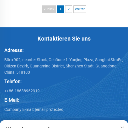
Anzeige, Videowand –
Display-Bildschirm für Glas-
individuell anpassbar
Videowände
Zurück
1
2
Weiter
Kontaktieren Sie uns
Adresse:
Büro 902, neunter Stock, Gebäude 1, Yunjing Plaza, Songbai Straße,
Citizen Bezirk, Guangming District, Shenzhen Stadt, Guangdong,
China, 518100
Telefon:
++86-18688962919
E-Mail:
Company E-mail:
[email protected]