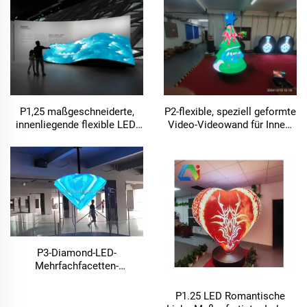
hängender unregelmäßiger
LED-Bildschirm
P1,25 maßgeschneiderte,
P2-flexible, speziell geformte
innenliegende flexible LED-
Video-Videowand für Innen-
Videowand
und Außenwerbung,
Weihnachtsdekoration, LED-
Bildschirm
P3-Diamond-LED-
Mehrfachfacetten-
Videowand, unregelmäßiger
LED-Bildschirm
P1.25 LED Romantische