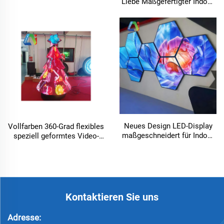
Liebe Maßgefertigter Indoor
Flexible LED Video-Wand-
Anzeige Weichbildschirm
Globus-LED-Bildschirm
Hochzeit Valentinstag
Neues Design LED-Display
Vollfarben 360-Grad flexibles
maßgeschneidert für Indoor
speziell geformtes Video-
P3 Diamant LED vielfach
Inner- und Außenwerbevideo-
gefaltete Video-Wand für DJ-
Wall Weihnachtsdekoration
Bühne, hängendes
LED-Display
unregelmäßiges LED-Display
Kontaktieren Sie uns
Adresse: