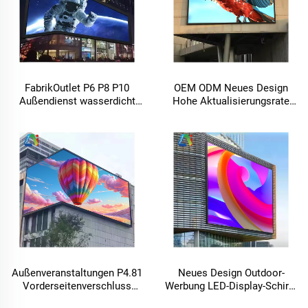
FabrikOutlet P6 P8 P10
OEM ODM Neues Design
Außendienst wasserdicht
Hohe Aktualisierungsrate
ultradünn leicht fester LED-
Wasserdichte Außenanzeige
Bildschirm Alu-Panel
P5P6 LED Bildschirm Hohe
Großanzeige
Helligkeit P3P4 LED Anzeige
Videowand Panel
Außenveranstaltungen P4.81
Neues Design Outdoor-
Vorderseitenverschluss
Werbung LED-Display-Schirm
Wasserdicht IP65 LED-
Wi-fi Externer Bildschirm