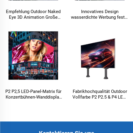
Empfehlung Outdoor Naked
Innovatives Design
Eye 3D Animation Große
wasserdichte Werbung fester
LED-Tafel LED-Display für
LED-Display-Videowand
Ecke 90Grad gekrümmte
Reklameschirm 3D-Format
Werbefläche Videowand
Wiedergabe virtueller
Reklametafel
Outdoor-LED-Schirme
P2 P2,5 LED-Panel-Matrix für
Fabrikhochqualität Outdoor
Konzertbühnen-Wanddisplay
Vollfarbe P2 P2.5 & P4 LED-
und Konzert-Bildschirm-
Panel-Matrix für
Videowand
Konzertbühnenwanddisplay
und Konzertbildschirm-
Videowand