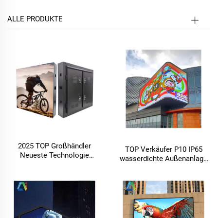
ALLE PRODUKTE
2025 TOP Großhändler
TOP Verkäufer P10 IP65
Neueste Technologie
wasserdichte Außenanlage
Outdoor LED-Display
Video LED Anzeigewand
Christmas LED Video Wall
Weihnachts-Werbung
IP65 wasserdicht P2 P5 LED
960*960mm Fastfood-Kiosk
Einkaufszentren
3D HD Reklametafel
Reklametafel