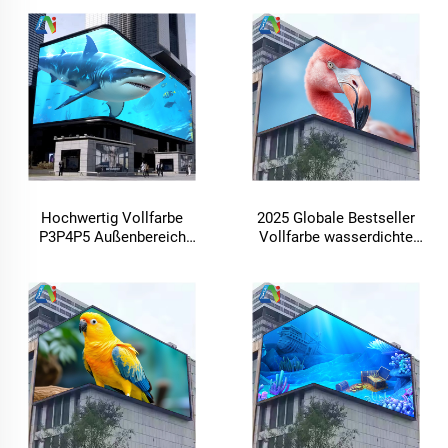
Anzeigetafel mit offener
Lieferant Digitale Anzeige
Frontdesign
Dynamisches Bild
Einkaufszentrum Videowand
Außengewerbewand
Werbung
Hochwertig Vollfarbe
2025 Globale Bestseller
P3P4P5 Außenbereich
Vollfarbe wasserdichte
wasserdichte hohe Helligkeit
große Außenbereichs-LED-
fester LED-Displayschirm HD
Displaytafel Digitale
gekrümmte Ecke
Informationsanzeige
Reklametafel Videowand
Werbung Videowand LED-
Bildschirm