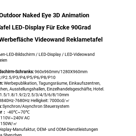
Outdoor Naked Eye 3D Animation
afel LED-Display Für Ecke 90Grad
erbefläche Videowand Reklametafel
en-LED-Bildschirm / LED-Display / LED-Videowand
eien
dschirm-Schranks:
960x960mm/1280X960mm
2/P2.5/P3/P4/P5/P6/P8/P10
n:
Werbepublikation, Tagungsräume, Einkaufszentren,
chen, Ausstellungshallen, Einzelhandelsgeschäfte, Hotel.
/1.5/1.8/1.9/2/2.5/3/4/5/6/8/10mm
3840Hz-7680Hz Helligkeit: 7000cd/㎡
m:
Synchron/Asynchron Steuersystem
tur：
-40℃~70℃
:
110V~240V AC
:
150W/㎡
Display-Manufaktur, OEM- und ODM-Dienstleistungen
na Shenzhen