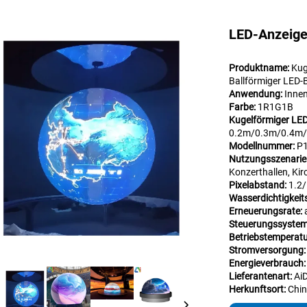
LED-Anzeige
Produktname:
Kug
Ballförmiger LED-
Anwendung:
Inne
Farbe:
1R1G1B
Kugelförmiger LED
0.2m/0.3m/0.4m
Modellnummer:
P1
Nutzungsszenarie
Konzerthallen, Kir
Pixelabstand:
1.2
Wasserdichtigkei
Erneuerungsrate:
Steuerungssyste
Betriebstempera
Stromversorgung
Energieverbrauch
Lieferantenart:
Ai
Herkunftsort:
Chi