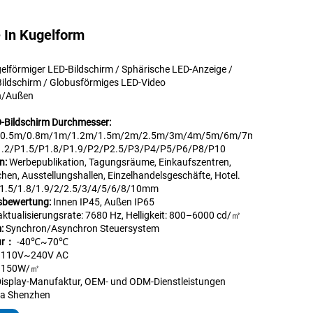
 In Kugelform
elförmiger LED-Bildschirm / Sphärische LED-Anzeige /
Bildschirm / Globusförmiges LED-Video
n/Außen
-Bildschirm Durchmesser:
/0.5m/0.8m/1m/1.2m/1.5m/2m/2.5m/3m/4m/5m/6m/7m/8m/9m/10m…
.2/P1.5/P1.8/P1.9/P2/P2.5/P3/P4/P5/P6/P8/P10
n:
Werbepublikation, Tagungsräume, Einkaufszentren,
chen, Ausstellungshallen, Einzelhandelsgeschäfte, Hotel.
/1.5/1.8/1.9/2/2.5/3/4/5/6/8/10mm
tsbewertung:
Innen IP45, Außen IP65
aktualisierungsrate: 7680 Hz, Helligkeit: 800–6000 cd/㎡
m:
Synchron/Asynchron Steuersystem
tur：
-40℃~70℃
:
110V~240V AC
:
150W/㎡
Display-Manufaktur, OEM- und ODM-Dienstleistungen
na Shenzhen