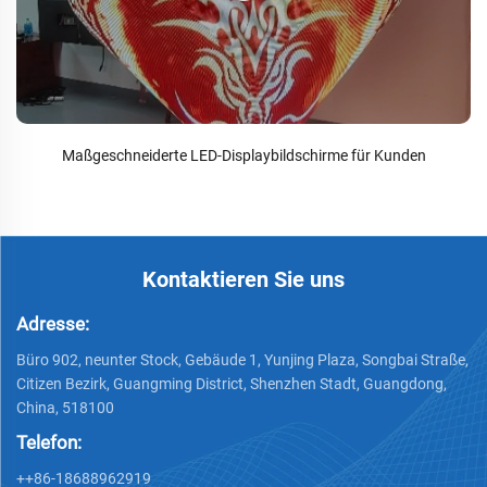
Maßgeschneiderte LED-Displaybildschirme für Kunden
Kontaktieren Sie uns
Adresse:
Büro 902, neunter Stock, Gebäude 1, Yunjing Plaza, Songbai Straße,
Citizen Bezirk, Guangming District, Shenzhen Stadt, Guangdong,
China, 518100
Telefon:
++86-18688962919