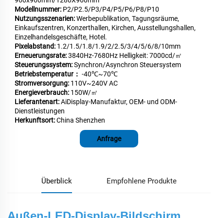
960x960mm/1280X960mm
Modellnummer:
P2/P2.5/P3/P4/P5/P6/P8/P10
Nutzungsszenarien:
Werbepublikation, Tagungsräume,
Einkaufszentren, Konzerthallen, Kirchen, Ausstellungshallen,
Einzelhandelsgeschäfte, Hotel.
Pixelabstand:
1.2/1.5/1.8/1.9/2/2.5/3/4/5/6/8/10mm
Erneuerungsrate:
3840Hz-7680Hz Helligkeit: 7000cd/㎡
Steuerungssystem:
Synchron/Asynchron Steuersystem
Betriebstemperatur：
-40℃~70℃
Stromversorgung:
110V~240V AC
Energieverbrauch:
150W/㎡
Lieferantenart:
AiDisplay-Manufaktur, OEM- und ODM-
Dienstleistungen
Herkunftsort:
China Shenzhen
Anfrage
Überblick
Empfohlene Produkte
Außen-LED-Display-Bildschirm