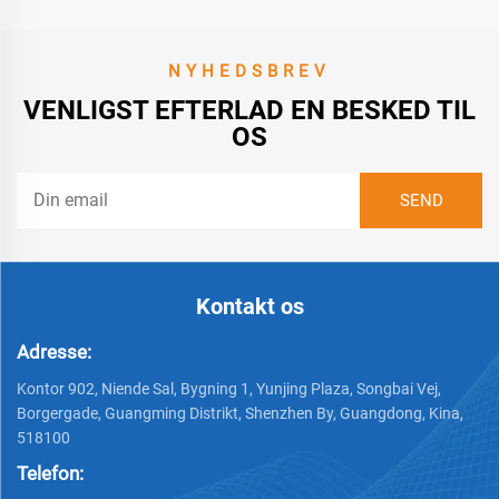
NYHEDSBREV
VENLIGST EFTERLAD EN BESKED TIL
OS
Kontakt os
Adresse:
Kontor 902, Niende Sal, Bygning 1, Yunjing Plaza, Songbai Vej,
Borgergade, Guangming Distrikt, Shenzhen By, Guangdong, Kina,
518100
Telefon: