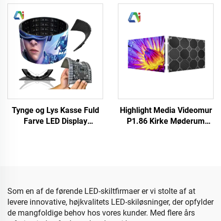
Videovæg til DJ Scen
vandtæt fuld farve P4
Hængende Irregulære LED
uddendørs gigantisk
Visningsskærm
cylindrisk skærm
Tynge og Lys Kasse Fuld
Highlight Media Videomur
Farve LED Display
P1.86 Kirke Møderum
Udeordentlig Cylinderisk
Indendørs Fast LED
Disk Formet Fleksibel Soft
Display Kabinet
LED Skærm Elektronisk
640X480mm Tilpasset
Reklame
Størrelse LED Skærm
Panel
Som en af de førende LED-skiltfirmaer er vi stolte af at
levere innovative, højkvalitets LED-skiløsninger, der opfylder
de mangfoldige behov hos vores kunder. Med flere års