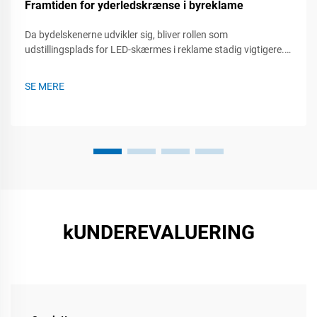
Framtiden for yderledskrænse i byreklame
Da bydelskenerne udvikler sig, bliver rollen som
udstillingsplads for LED-skærmes i reklame stadig vigtigere.
Disse dynamiske, opmærksomhedstiltrækkende skærme
fanger ikke kun opmærksomheden, men engagerer også
SE MERE
publikum på måder, som traditionel reklame ikke kan. Thi...
kUNDEREVALUERING