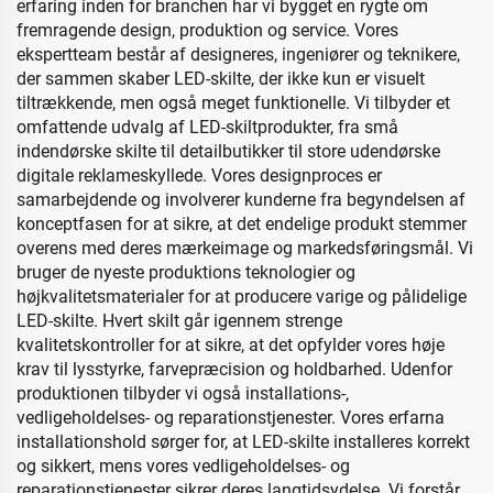
erfaring inden for branchen har vi bygget en rygte om
fremragende design, produktion og service. Vores
ekspertteam består af designeres, ingeniører og teknikere,
der sammen skaber LED-skilte, der ikke kun er visuelt
tiltrækkende, men også meget funktionelle. Vi tilbyder et
omfattende udvalg af LED-skiltprodukter, fra små
indendørske skilte til detailbutikker til store udendørske
digitale reklameskyllede. Vores designproces er
samarbejdende og involverer kunderne fra begyndelsen af
konceptfasen for at sikre, at det endelige produkt stemmer
overens med deres mærkeimage og markedsføringsmål. Vi
bruger de nyeste produktions teknologier og
højkvalitetsmaterialer for at producere varige og pålidelige
LED-skilte. Hvert skilt går igennem strenge
kvalitetskontroller for at sikre, at det opfylder vores høje
krav til lysstyrke, farvepræcision og holdbarhed. Udenfor
produktionen tilbyder vi også installations-,
vedligeholdelses- og reparationstjenester. Vores erfarna
installationshold sørger for, at LED-skilte installeres korrekt
og sikkert, mens vores vedligeholdelses- og
reparationstjenester sikrer deres langtidsydelse. Vi forstår,