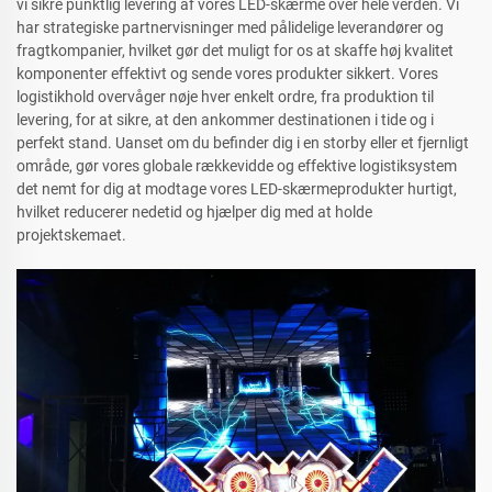
vi sikre punktlig levering af vores LED-skærme over hele verden. Vi
har strategiske partnervisninger med pålidelige leverandører og
fragtkompanier, hvilket gør det muligt for os at skaffe høj kvalitet
komponenter effektivt og sende vores produkter sikkert. Vores
logistikhold overvåger nøje hver enkelt ordre, fra produktion til
levering, for at sikre, at den ankommer destinationen i tide og i
perfekt stand. Uanset om du befinder dig i en storby eller et fjernligt
område, gør vores globale rækkevidde og effektive logistiksystem
det nemt for dig at modtage vores LED-skærmeprodukter hurtigt,
hvilket reducerer nedetid og hjælper dig med at holde
projektskemaet.