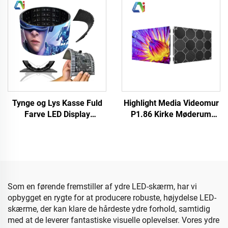
Hængende Irregulære LED
Bagscenarie Kirke LED
Visningsskærm
Videowand
Tynge og Lys Kasse Fuld
Highlight Media Videomur
Farve LED Display
P1.86 Kirke Møderum
Udeordentlig Cylinderisk
Indendørs Fast LED
Disk Formet Fleksibel Soft
Display Kabinet
LED Skærm Elektronisk
640X480mm Tilpasset
Reklame
Størrelse LED Skærm
Panel
Som en førende fremstiller af ydre LED-skærm, har vi
opbygget en rygte for at producere robuste, højydelse LED-
skærme, der kan klare de hårdeste ydre forhold, samtidig
med at de leverer fantastiske visuelle oplevelser. Vores ydre