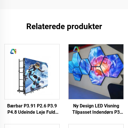
Relaterede produkter
Ny Design LED Visning
Bærbar P3.91 P2.6 P3.9
Tilpasset Indendørs P3
P4.8 Udeinde Leje Fuldt
Diamond LED Flertydige
Vejr LED Display Skærm
Videovæg til DJ Scen
Panel Begivenheder