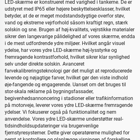
LED-skærme er konstrueret med varighed i tankerne. De er
udstyret med IP65 eller højere beskyttelsesklasser, hvilket
betyder, at de er meget modstandsdygtige overfor støv,
vand og ekstreme vejrforhold såsom kraftigt regn, stærk
solskin og sne. Brugen af høj-kvalitets, vejrstikke materialer
sikrer den langevarige pålidelighed af vores skærme, endda
i de mest udfordrende ydre miljøer. Hvilket angår visuel
ydelse, har vores ydre LED-skærme høj-lysstyrke og
fremragende kontrastforhold, hvilket sikrer klar synlighed
selv under direkte solskin. Avanceret
farvekalibreringsteknologi gør det muligt at reproducerede
levende og nøjagtige farver, hvilket gør den viste indhold
øje-fangende og engagerende. Uanset om det bruges til
stor-skala reklame på bygningsfassader,
begivenhedsannoncering i stadioner eller trafikinformation
på motorveje, leverer vores ydre LED-skærme fremragende
ydelser. Vi fokuserer også på funktionalitet og nem
anvendelse. Vores ydre LED-skærme understøtter real-
tidsindholdsupdateringer via brugervenlige
fjernstyresystemer. Dette giver operatørerne mulighed for
nemt at kontrollere og planlægge visningen af forskellige