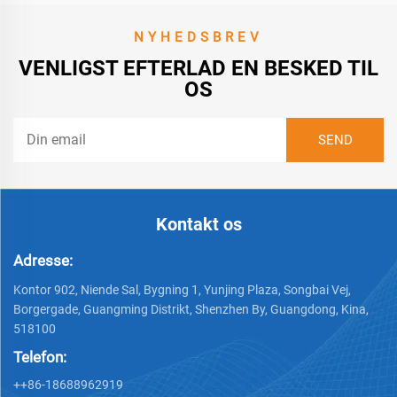
NYHEDSBREV
VENLIGST EFTERLAD EN BESKED TIL
OS
Kontakt os
Adresse:
Kontor 902, Niende Sal, Bygning 1, Yunjing Plaza, Songbai Vej,
Borgergade, Guangming Distrikt, Shenzhen By, Guangdong, Kina,
518100
Telefon:
++86-18688962919