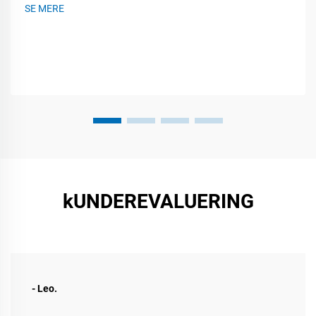
eller et firma møde, så kan disse fleksible paneler dreje, rulle
SE MERE
og monteres næsten...
kUNDEREVALUERING
- Leo.