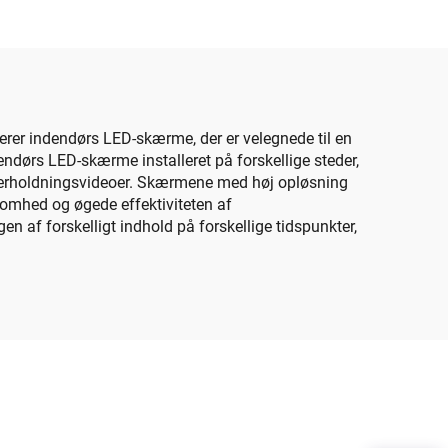
640X480mm Tilpasset
ørs
Størrelse LED Skærm
isk
Panel
erer indendørs LED-skærme, der er velegnede til en
endørs LED-skærme installeret på forskellige steder,
underholdningsvideoer. Skærmene med høj opløsning
omhed og øgede effektiviteten af
 af forskelligt indhold på forskellige tidspunkter,