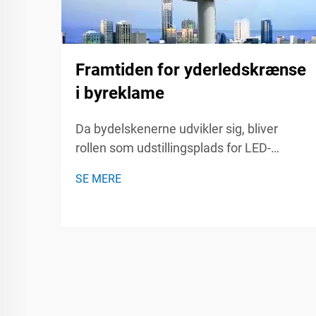
Framtiden for yderledskrænse
i byreklame
Da bydelskenerne udvikler sig, bliver
rollen som udstillingsplads for LED-
skærmes i reklame stadig vigtigere. Disse
SE MERE
dynamiske,
opmærksomhedstiltrækkende skærme
fanger ikke kun opmærksomheden, men
engagerer også publikum på måder, som
traditionel reklame ikke kan. Thi...