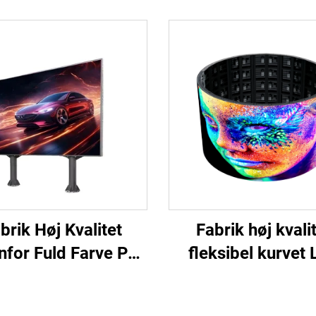
brik Høj Kvalitet
Fabrik høj kvali
for Fuld Farve P2
fleksibel kurvet
5 & P4 LED Panel
videopaneler b
Matrix til
skærm vandtæt f