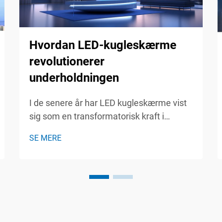
Hvordan LED-kugleskærme
revolutionerer
underholdningen
I de senere år har LED kugleskærme vist
sig som en transformatorisk kraft i
underholdningsindustrien, fascinerende
SE MERE
publikum med deres storslåede visuelle
effekter og immersive oplevelser. Disse
innovative displays, karakteriseret ved
deres kugleform...