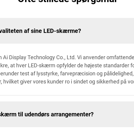
kvaliteten af sine LED-skærme?
hen Ai Display Technology Co., Ltd. Vi anvender omfatten
 sikre, at hver LED-skærm opfylder de højeste standarder
nder test af lysstyrke, farvepræcision og pålidelighed, i
, hvilket giver vores kunder ro i sindet og sikkerhed på v
skærm til udendørs arrangementer?