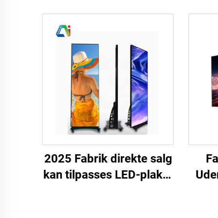
2025 Fabrik direkte salg
Fa
kan tilpasses LED-plakat
Uden
HD fuld farve P3 P4 LED
P2.
digital visningsskærm