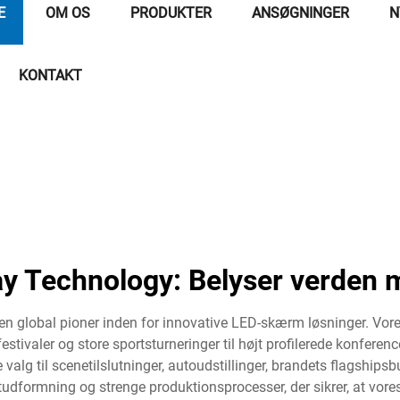
E
OM OS
PRODUKTER
ANSØGNINGER
N
KONTAKT
ay Technology: Belyser verden 
en global pioner inden for innovative LED-skærm løsninger. Vores
estivaler og store sportsturneringer til højt profilerede konfere
alg til scenetilslutninger, autoudstillinger, brandets flagshipsb
ktudformning og strenge produktionsprocesser, der sikrer, at vore