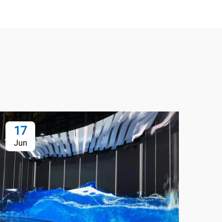
17
1
Jun
Ju