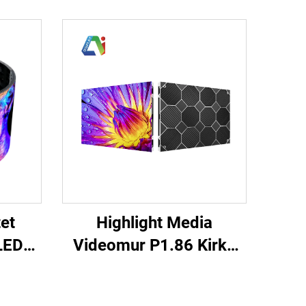
Highlight Media
tet
Videomur P1.86 Kirke
 LED
Møderum Indendørs
lød
Fast LED Display Kabinet
uld