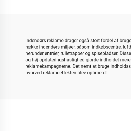
indendørs/uddendørs ny
Konc
design
Indendørs reklame drager også stort fordel af brug
række indendørs miljøer, såsom indkøbscentre, lufth
herunder entréer, rulletrapper og spisepladser. D
og høj opdateringshastighed gjorde indholdet mere
reklamekampagnerne. Det nemt at bruge indholdsstyri
hvorved reklameeffekten blev optimeret.