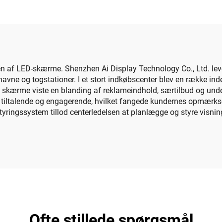
ertscenestejlskærm
farve P4 uddend
og Video Wall
gigantisk cylindr
skærm
en af LED-skærme. Shenzhen Ai Display Technology Co., Ltd. lev
avne og togstationer. I et stort indkøbscenter blev en række ind
isse skærme viste en blanding af reklameindhold, særtilbud og 
 tiltalende og engagerende, hvilket fangede kundernes opmærks
ngssystem tillod centerledelsen at planlægge og styre visningen
Ofte stillede spørgsmål