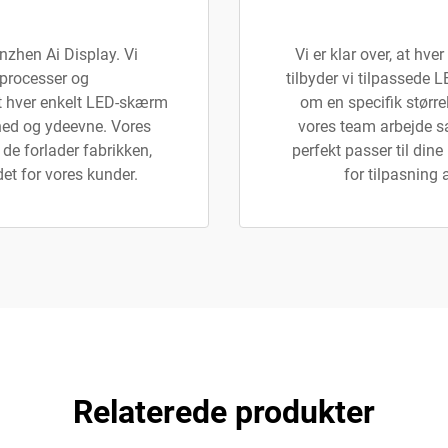
enzhen Ai Display. Vi
Vi er klar over, at hve
processer og
tilbyder vi tilpassede 
 at hver enkelt LED-skærm
om en specifik størrel
hed og ydeevne. Vores
vores team arbejde 
e forlader fabrikken,
perfekt passer til dine
det for vores kunder.
for tilpasning
Relaterede produkter