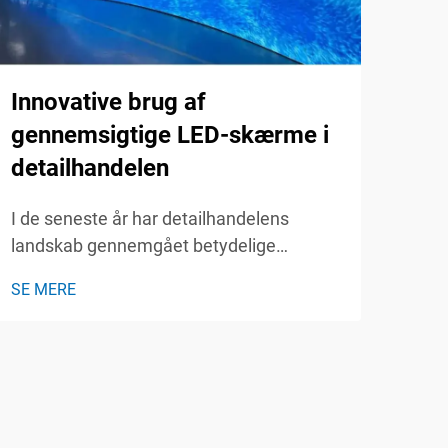
Hvo
Innovative brug af
den
gennemsigtige LED-skærme i
ar
detailhandelen
I de
I de seneste år har detailhandelens
arra
landskab gennemgået betydelige
valg
transformationer, drivet af fremskridt
SE 
påvi
SE MERE
inden for teknologi og ændrede
succ
forbrugeradfærdier. En af de mest
af L
revolutionære innovationer inden for
smar
dette område er brugen af LED
søger
gennemsigtige skærme. Disse...