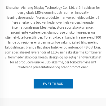
Shenzhen Aishang Display Technology Co., Ltd. står i spidsen for
den globale LED-skærmindustri som en innovativ
løsningsleverandør. Vores produkter har været højdepunkter på
flere anerkendte begivenheder over hele verden, herunder
internationale musikfestivaler, store sportskonkurrencer,
prominente konferencer, glamourøse priskonkurrencer og
stjernefyldte forestillinger. Foretrukket af kunder fra mere end 100
lande og regioner er vi den naturlige valgmulighed til scenelån,
biludstillinger, brands flagships butikker og automobil 4S-butikker.
Som specialiseret leverandør af LED-vinsflaskeskærme kombinerer
vi fremmede teknologi, kreativ design og nøjagtig håndværkskunst
for at producere unikke LED-skærme, der forbedrer vinsamt
relaterede præsentationer og brandpromotioner.
FÅ ET TILBUD