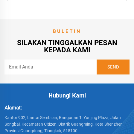
BULETIN
SILAKAN TINGGALKAN PESAN
KEPADA KAMI
Hubungi Kami
Alamat:
Kantor 902, Lantai Sembilan, Bangunan 1, Yunjing Plaza, Jalan
Songbai, Kecamatan Citizen, Distrik Guangming, Kota Shenzhen,
Provinsi Guangdong, Tiongkok, 518100