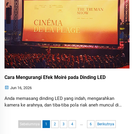
Cara Mengurangi Efek Moiré pada Dinding LED
Jun 16, 2026
Anda memasang dinding LED yang indah, mengarahkan
kamera ke arahnya, dan tiba-tiba pola riak aneh muncul di
seluruh gambar. Artefak visual ini dikenal sebagai efek
moiré, dan dapat merusak kualitas siaran, acara langsung,
...
produksi virtual, serta presentasi perusahaan.
Sebelumnya
1
2
3
4
6
Berikutnya