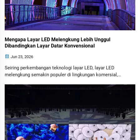
Mengapa Layar LED Melengkung Lebih Unggul
Dibandingkan Layar Datar Konvensional
Jun 23, 2026
Seiring perkembangan teknologi layar LED, layar LED
melengkung semakin populer di lingkungan komersial,
hiburan, dan profesional. Mulai dari ruang pameran imersif
dan pusat kendali hingga panggung berskala besar dan
bioskop digital, layar LED melengkung menawarkan
keunggulan yang tidak mudah ditandingi oleh layar datar
konvensional.