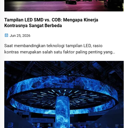
Tampilan LED SMD vs. COB: Mengapa Kinerja
Kontrasnya Sangat Berbeda
Jun 25, 2026
Saat membandingkan teknologi tampilan LED, rasio
kontras merupakan salah satu faktor paling penting yang
memengaruhi kualitas gambar. Meskipun kecerahan sering
kali menarik perhatian, kemampuan menghasilkan warna
hitam pekat pada akhirnya menentukan seberapa hidup,
mendalam, dan realistis tampilan gambarnya.