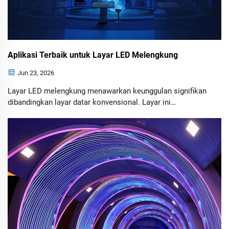
Aplikasi Terbaik untuk Layar LED Melengkung
Jun 23, 2026
Layar LED melengkung menawarkan keunggulan signifikan
dibandingkan layar datar konvensional. Layar ini
menciptakan pengalaman menonton yang lebih imersif,
mengurangi ketegangan mata, meningkatkan konsistensi
visual, serta memberikan fleksibilitas desain yang lebih
besar. Selain itu, tampilan modernnya membantu
meningkatkan nilai estetika keseluruhan ruang komersial
dan hiburan.