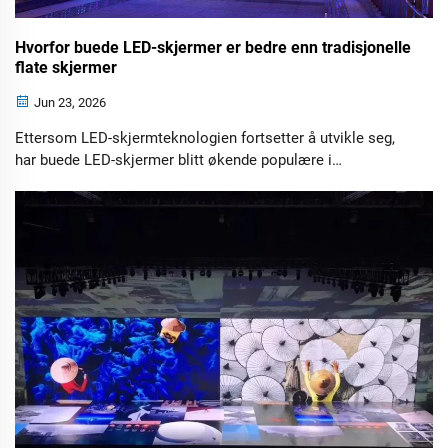
Hvorfor buede LED-skjermer er bedre enn tradisjonelle
flate skjermer
Jun 23, 2026
Ettersom LED-skjermteknologien fortsetter å utvikle seg,
har buede LED-skjermer blitt økende populære i
kommersielle, underholds- og profesjonelle miljøer. Fra
immersive utstillingshaller og kommandosentre til store
scener og digitale kinoer gir buede LED-skjermer fordeler
som tradisjonelle flate skjermer ikke lett kan matche.