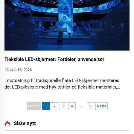
Fleksible LED-skjermer: Fordeler, anvendelser
Jun 16, 2026
I motsetning til tradisjonelle flate LED-skjermer monteres
det LED-pikslene med høy tetthet på fleksible materialer,
som for eksempel polymerunderlag eller fleksible kretskort
(PCB-er), slik at skjermen kan tilpasse seg unike former
...
uten å ofre bildekvalitet.
Forrige
1
2
3
4
6
Neste
Siste nytt