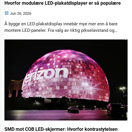
Hvorfor modulære LED-plakatdisplayer er så populære
Jun 26, 2026
Å bygge en LED-plakatdisplay innebär mye mer enn å bare
montere LED-paneler. Fra valg av riktig pikselavstand og
maskinvaredeler til konfigurering av kontrollsystemet og
publisering av digitalt innhold – hver fase spiller en viktig
rolle for displayets totale ytelse.
SMD mot COB LED-skjermer: Hvorfor kontrastytelsen