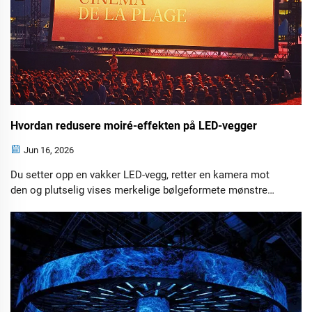
Hvordan redusere moiré-effekten på LED-vegger
Jun 16, 2026
Du setter opp en vakker LED-vegg, retter en kamera mot
den og plutselig vises merkelige bølgeformete mønstre
over bildet. Denne visuelle feilen kalles moiré-effekten, og
den kan ødelegge kvaliteten på kringkastinger,
livearrangementer, virtuelle produksjoner og
bedriftspresentasjoner.