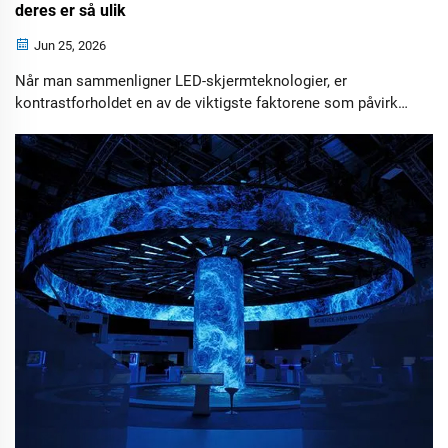
deres er så ulik
Jun 25, 2026
Når man sammenligner LED-skjermteknologier, er
kontrastforholdet en av de viktigste faktorene som påvirker
bildekvaliteten. Selv om lysstyrke ofte tiltrekker
oppmerksomhet, bestemmer evnen til å produsere dype
svarte farger til slutt hvor levende, innengående og
realistisk bildet ser ut.