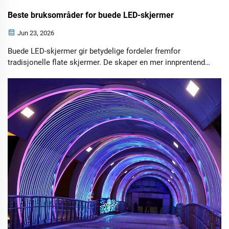
Beste bruksområder for buede LED-skjermer
Jun 23, 2026
Buede LED-skjermer gir betydelige fordeler fremfor
tradisjonelle flate skjermer. De skaper en mer innprentende
seeropplevelse, reduserer øyestrain, forbedrer visuell
konsistens og gir større fleksibilitet når det gjelder design. I
tillegg bidrar deres moderne utseende til å heve den totale
estetiske verdien i kommersielle og underholdsrom.