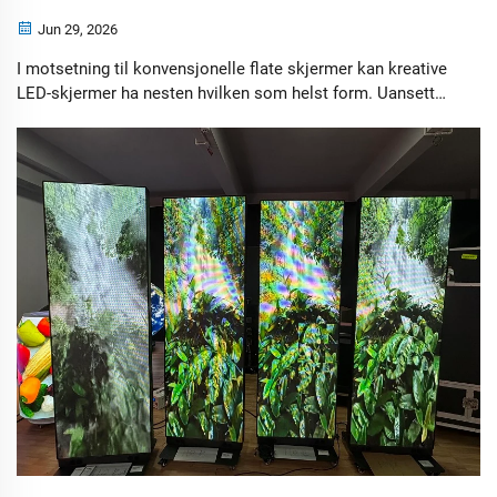
Jun 29, 2026
I motsetning til konvensjonelle flate skjermer kan kreative
LED-skjermer ha nesten hvilken som helst form. Uansett
om de er montert på vegger, tak, søyler, gulv eller
spesialtilpassede strukturer, transformerer de vanlige rom
til uglemmelige visuelle opplevelser.