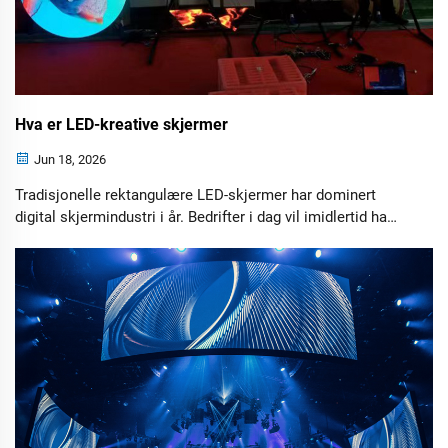
Hva er LED-kreative skjermer
Jun 18, 2026
Tradisjonelle rektangulære LED-skjermer har dominert
digital skjermindustri i år. Bedrifter i dag vil imidlertid ha
mer enn bare en skjerm – de ønsker en visuell opplevelse
som fanger oppmerksomheten, styrker merkeidentiteten og
skaper minneverdige interaksjoner.