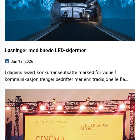
Løsninger med buede LED-skjermer
Jun 18, 2026
I dagens svært konkurranseutsatte marked for visuell
kommunikasjon trenger bedrifter mer enn tradisjonelle flate
skjermer for å fange oppmerksomhet. Buede LED-skjermer
har dukket opp som en kraftfull løsning som gjør det mulig
for merker, arrangementarrangører, arkitekter og butikker å
skape uglemmelige visuelle opplevelser.