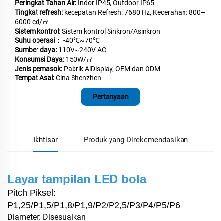
Peringkat Tahan Air:
Indor IP45, Outdoor IP65
Tingkat refresh:
kecepatan Refresh: 7680 Hz, Kecerahan: 800–
6000 cd/㎡
Sistem kontrol:
Sistem kontrol Sinkron/Asinkron
Suhu operasi：
-40℃~70℃
Sumber daya:
110V~240V AC
Konsumsi Daya:
150W/㎡
Jenis pemasok:
Pabrik AiDisplay, OEM dan ODM
Tempat Asal:
Cina Shenzhen
Pertanyaan
Ikhtisar
Produk yang Direkomendasikan
Layar tampilan LED bola
Pitch Piksel:
P1,25/P1,5/P1,8/P1,9/P2/P2,5/P3/P4/P5/P6
Diameter: Disesuaikan