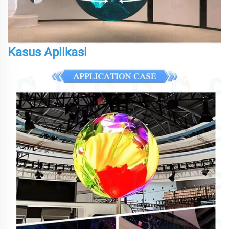
Kasus Aplikasi
P
D