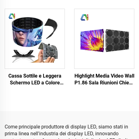
All'Interno Schermo a LED
Personalizzabile Poster
a Tutte le Condizioni
LED HD a Colori Completi
Meteorologiche Pannello
P3 P4 Display Digitale LED
Display Eventi Noleggio
Schermo Indoor Outdoor
Retroscena Chiesa Video
Nuovo Design
Wall LED
Cassa Sottile e Leggera
Highlight Media Video Wall
Schermo LED a Colore
P1.86 Sala Riunioni Chiesa
Completo Esterno Disco
LED Display Fisso Interno
Cilindrico Flessibile
Gabinetto 640X480mm
Schermo LED morbido
Dimensioni Personalizzate
Pubblicità Elettronica
Pannello Schermo LED
Come principale produttore di display LED, siamo stati in
prima linea nell'industria dei display LED, innovando