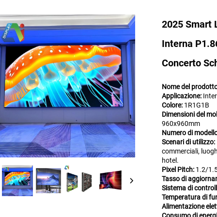
2025 Smart L
Interna P1.
Concerto Sc
Nome del prodott
Applicazione:
Inte
Colore:
1R1G1B
Dimensioni del mo
960x960mm
Numero di modell
Scenari di utilizzo:
commerciali, luoghi
hotel.
Pixel Pitch:
1.2/1.
Tasso di aggiorn
Sistema di control
Temperatura di 
Alimentazione elet
Consumo di energ