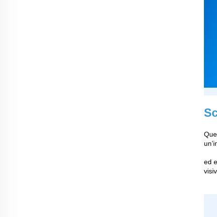
Sc
Ques
un’i
ed e
visi