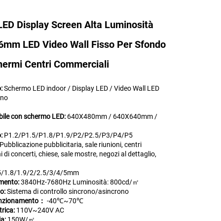
ED Display Screen Alta Luminosità
86mm LED Video Wall Fisso Per Sfondo
hermi Centri Commerciali
o:
Schermo LED indoor / Display LED / Video Wall LED
rno
bile con schermo LED:
640X480mm / 640X640mm /
o:
P1.2/P1.5/P1.8/P1.9/P2/P2.5/P3/P4/P5
Pubblicazione pubblicitaria, sale riunioni, centri
 di concerti, chiese, sale mostre, negozi al dettaglio,
5/1.8/1.9/2/2.5/3/4/5mm
amento:
3840Hz-7680Hz Luminosità: 800cd/㎡
lo:
Sistema di controllo sincrono/asincrono
funzionamento：
-40℃~70℃
trica:
110V~240V AC
ia:
150W/㎡