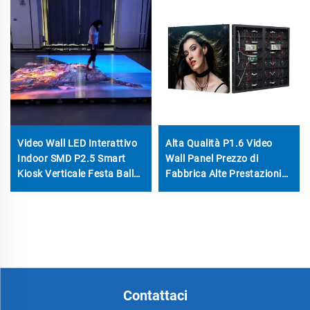
Video Wall LED Interattivo
Alta Qualità P1.6 Video
Indoor SMD P2.5 Smart
Wall Panel Prezzo di
Kiosk Verticale Festa Ballo
Fabbrica Alte Prestazioni
Display Pubblicitario LED
Colore Completo Display
HD Pavimento Tessera LED
LED Fisso Interno Negozio
Schermo
Retaio Educazione
Contattaci