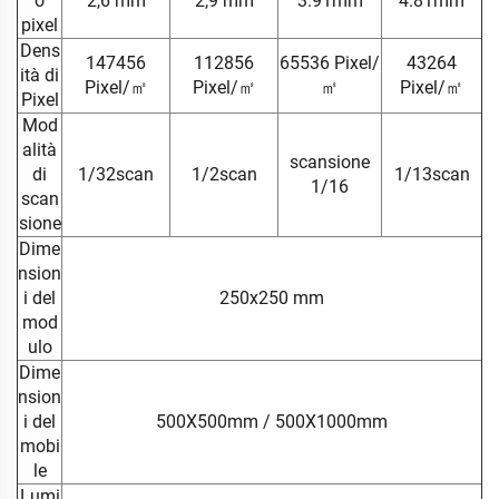
o
2,6 mm
2,9 mm
3.91mm
4.81mm
pixel
Dens
147456
112856
65536 Pixel/
43264
ità di
Pixel/㎡
Pixel/㎡
㎡
Pixel/㎡
Pixel
Mod
alità
scansione
di
1/32scan
1/2scan
1/13scan
1/16
scan
sione
Dime
nsion
i del
250x250 mm
mod
ulo
Dime
nsion
i del
500X500mm / 500X1000mm
mobi
le
Lumi