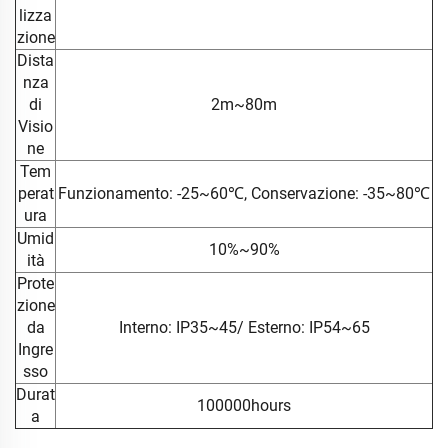
lizza
zione
Dista
nza
di
2m~80m
Visio
ne
Tem
perat
Funzionamento: -25~60℃, Conservazione: -35~80℃
ura
Umid
10%~90%
ità
Prote
zione
da
Interno: IP35~45/ Esterno: IP54~65
Ingre
sso
Durat
100000hours
a