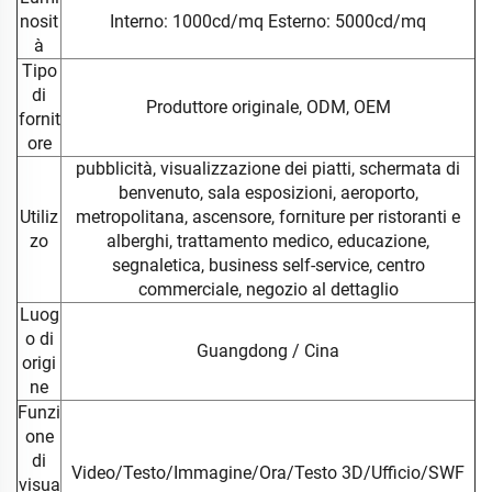
nosit
Interno: 1000cd/mq Esterno: 5000cd/mq
à
Tipo
di
Produttore originale, ODM, OEM
fornit
ore
pubblicità, visualizzazione dei piatti, schermata di
benvenuto, sala esposizioni, aeroporto,
Utiliz
metropolitana, ascensore, forniture per ristoranti e
zo
alberghi, trattamento medico, educazione,
segnaletica, business self-service, centro
commerciale, negozio al dettaglio
Luog
o di
Guangdong / Cina
origi
ne
Funzi
one
di
Video/Testo/Immagine/Ora/Testo 3D/Ufficio/SWF
visua