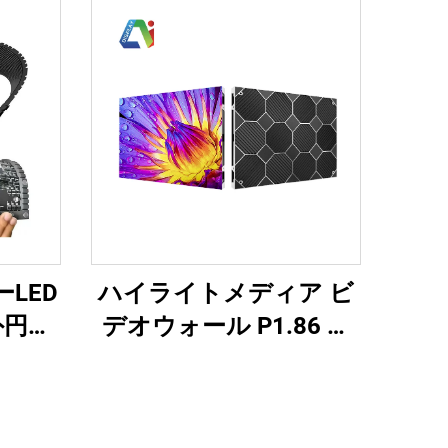
LED
ハイライトメディア ビ
外円筒
デオウォール P1.86 教
ブル
会会議室用 屋内固定LED
リーン
ディスプレイキャビネ
ット 640X480mm カス