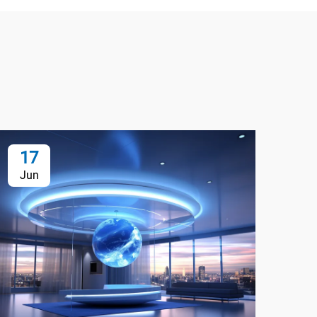
17
1
Jun
Ju