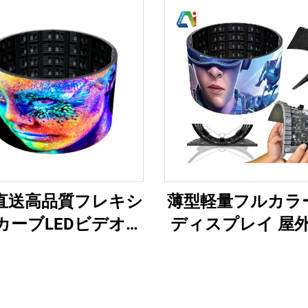
薄型軽量フルカラー
直送高品質フレキシ
ディスプレイ 屋
カーブLEDビデオパ
形円盤状フレキシ
ソフトスクリーン
ソフトLEDスク
フルカラープ4屋外
電子広告
大円筒形スクリーン