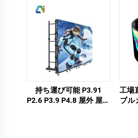
持ち運び可能 P3.91
工場
P2.6 P3.9 P4.8 屋外 屋内
ブル
全天候型LED表示スクリ
ネル
ーンパネル レンタル イ
防水
ベント 舞台 教会用LED
巨