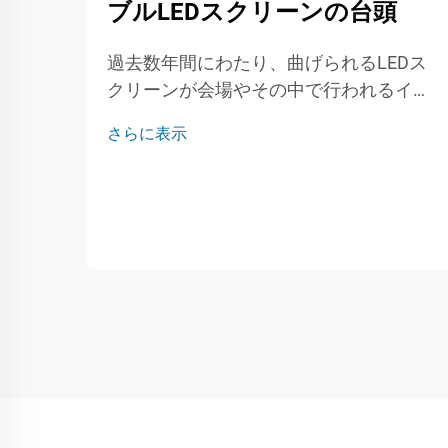
ブルLEDスクリーンの台頭
過去数年間にわたり、曲げられるLEDス
クリーンが会場やその中で行われるイベ
ントのゲームチェンジャーになりつつあ
さらに表示
ります。ライブコンサート、展示会、ま
たは企業ミーティングにおいても、これ
らのフレキシブルなパネルはねじれた
り、巻き上げられたり、ほぼどこにでも
取り付けられます。