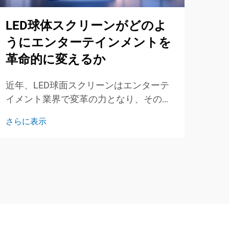
LED球体スクリーンがどのよ
小
うにエンターテインメントを
リ
革命的に変えるか
近年
近年、LED球面スクリーンはエンターテ
動の
イメント業界で変革の力となり、その驚
ます
さら
異的な視覚効果と没入感のある体験で観
つが
さらに表示
客を魅了しています。これらの革新的な
これら
ディスプレイは、球面形状という特徴を
持っています...