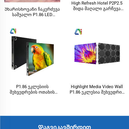
High Refresh Hotel P2P2.5
შიდა მაღალი გარჩევა
Უხარისხოვანი ჩაკერძევა
LED ეკრანი ფიქსირებული
საშუალო P1.86 LED
LED პანელი 4K 8K ვიდეო
ეკრანი მაგნიტული HD
სტენა მონიტორი,
რეკლამული LED ვიდეო
შეხვედრა, TV წერემონია
სტენა სრული ფერის
საშუალო ფიქსირებული
LED პანელი
P1.86 ეკლესიის
Highlight Media Video Wall
შეხვედრების ოთახის
P1.86 ეკლესია შეხვედრის
შიდა მუდმივი LED
წერადი საშუალო
დისპლეის კაბინეტი,
ფიქსირებული LED
640×480 მმ,
ეკრანის კაბინეტი
ინდივიდუალურად
640X480mm
შექმნილი ზომის LED
პერსონალიზებული ზომა
ეკრანის პანელი
LED სტენდის პანელი
Დაგვიკავშირდით