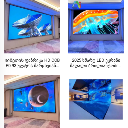
კონფერენციის
ეკრანის კაბინეტი
საათებისთვის
640X480mm
გამოსახულების ჰალი LED
პერსონალიზებული ზომა
ეკრანი
LED სტენდის პანელი
Ჩინეთის ფაბრიკა HD COB
2025 სმარტ LED ეკრანი
P0.93 ულტრა მარცხვიანი
მაღალი ბრილიანტობით
შიდა LED ეკრანი სკრინი
Indoor P1.86mm Fixed LED
ფიქსირებული ვიდეო
Video Wall концერტის
სტენა მაღაზიები შოპინგ
ფონი, მაღაზიების
ცენტრები ექსპოზიციები
ცენტრები