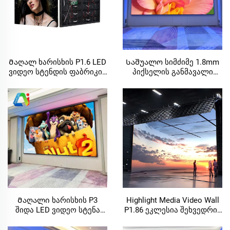
Მაღალ ხარისხის P1.6 LED
Საშუალო სიმძიმე 1.8mm
ვიდეო სტენდის ფაბრიკის
პიქსელის განმავალი
ფასით მაღალ ქცევის
ფიქსირებული LED ვიდეო
სრულყოფილი ფერის
სტენდის პანელი ახალი
შიდა მიმართული LED
სრულყოფილი ცვერი SMD
ეკრანი მაღაზიისა და
ეკრანი ეკლესიასთვის
განათლების მიზნებით
კომერციული სიგნები
Მაღალი ხარისხის P3
Highlight Media Video Wall
შიდა LED ვიდეო სტენა
P1.86 ეკლესია შეხვედრის
სრულყოფილი LED
წერადი საშუალო
ეკრანი ტანაბანისა და
ფიქსირებული LED