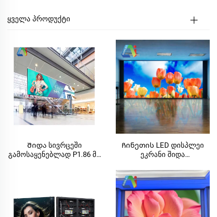
ᲧᲕᲔᲚᲐ ᲞᲠᲝᲓᲣᲥᲢᲘ
Შიდა სივრცეში
Ჩინეთის LED დისპლეი
გამოსაყენებლად P1.86 მმ
ეკრანი შიდა
ფიქსირებული LED ვიდეო
სამართლებრივი LED
კედელი კონცერტების
Ultra-Thin დისპლეი ეკრანი
ფონის, საყიდლების
კონფერენციის აულა &
ცენტრების ეკრანების
ტაძარის LED ვიდეო
დასაყენებლად
ციფრული სიგნაჟი