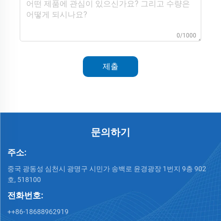
0/1000
제출
문의하기
주소:
중국 광동성 심천시 광명구 시민가 송백로 윤경광장 1번지 9층 902
호, 518100
전화번호:
++86-18688962919