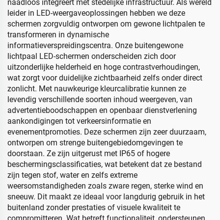
naadloos integreert met stedelijke infrastructuur. Als wereld
leider in LED-weergaveoplossingen hebben we deze
schermen zorgvuldig ontworpen om gewone lichtpalen te
transformeren in dynamische
informatieverspreidingscentra. Onze buitengewone
lichtpaal LED-schermen onderscheiden zich door
uitzonderlijke helderheid en hoge contrastverhoudingen,
wat zorgt voor duidelijke zichtbaarheid zelfs onder direct
zonlicht. Met nauwkeurige kleurcalibratie kunnen ze
levendig verschillende soorten inhoud weergeven, van
advertentieboodschappen en openbaar dienstverlening
aankondigingen tot verkeersinformatie en
evenementpromoties. Deze schermen zijn zeer duurzaam,
ontworpen om strenge buitengebiedomgevingen te
doorstaan. Ze zijn uitgerust met IP65 of hogere
beschermingsclassificaties, wat betekent dat ze bestand
zijn tegen stof, water en zelfs extreme
weersomstandigheden zoals zware regen, sterke wind en
sneeuw. Dit maakt ze ideaal voor langdurig gebruik in het
buitenland zonder prestaties of visuele kwaliteit te
compromitteren. Wat betreft functionaliteit, ondersteunen