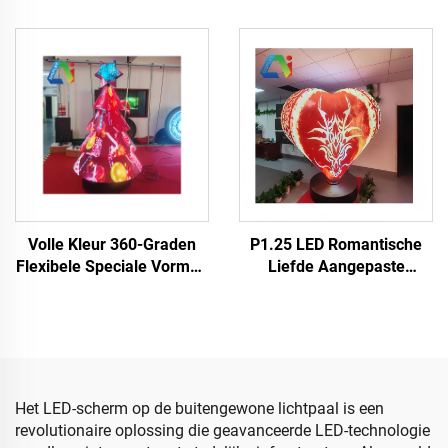
Binnen P3 Diamant LED
P4 LED Panel Matrix voor
Meervoudig Gevlakte
Concertpodiumwandweergave
Videowand voor DJ
& Concertscherm
Podium Hangende
Videowand
Onregelmatige LED
Weergave Scherm
Volle Kleur 360-Graden
P1.25 LED Romantische
Flexibele Speciale Vormen
Liefde Aangepaste
Video Binnen & Buiten
Binnenlandse Flexibele
Adverteren Videowand
LED Videowand Weergave
Kerstversiering LED
Zacht Scherm Globe LED
Weergave
Scherm Huwelijk
Valentijnsdag
Het LED-scherm op de buitengewone lichtpaal is een
revolutionaire oplossing die geavanceerde LED-technologie