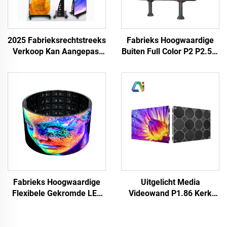
2025 Fabrieksrechtstreeks
Fabrieks Hoogwaardige
Verkoop Kan Aangepast
Buiten Full Color P2 P2.5 &
Worden LED Affiche HD
P4 LED Panel Matrix voor
Volle Kleur P3 P4 LED
Concertpodiumwandweerga
Digitale Weergave Scherm
& Concertscherm
Binnen Buiten Nieuw
Videowand
Ontwerp
Uitgelicht Media
Fabrieks Hoogwaardige
Videowand P1.86 Kerk
Flexibele Gekromde LED
Vergaderzaal Binnen
Videopanelen Zacht
Vaste LED-weergavekast
Scherm Waterdichte Full
640X480mm Aangepaste
Color P4 Buiten Reuzen