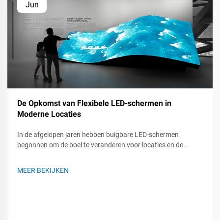
Jun
De Opkomst van Flexibele LED-schermen in
Moderne Locaties
In de afgelopen jaren hebben buigbare LED-schermen
begonnen om de boel te veranderen voor locaties en de
evenementen die erbinnen plaatsvinden. Of het nu gaat om
een live-concert, een beurs of een bedrijfsbijeenkomst, deze
MEER BEKIJKEN
flexibele panelen kunnen draaien, krullen en bijna overal
gemonteerd worden...