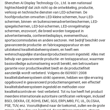
Shenzhen AI Display Technology Co., Ltd. is een nationaal 
hightechbedrijf dat zich richt op de ontwikkeling, productie, 
verkoop en technische diensten van LED-schermen. De 
hoofdproducten omvatten LED-kleine schermen, huur-LED-
schermen, binnen- en buitenscreenadvertentieschermen, LED-
spiegelschermen, LED-bol-schermen, LED-onregelmatige 
schermen, enzovoort, die breed worden toegepast in 
advertentiemedia, conferentiedisplays, evenementhuur, 
sportaccommodaties en andere sectoren. Het bedrijf beschikt over 
geavanceerde productie- en fabricageapparatuur en een 
uitstekend kwaliteitsbeheersysteem, en heeft een 
wetenschappelijke standaardproductiestroom ingesteld. Alles met 
behulp van geavanceerde productie- en testapparatuur, waarmee 
basisvolledige automatisering wordt bereikt, een betrouwbare 
garantie voor productkwaliteit biedt en de productiefiteit 
aanzienlijk wordt verbeterd. Volgens de ISO9001:2008 
kwaliteitsbeheersysteem strikt opereren, hebben we rijke ervaring 
opgebouwd in geavanceerd productiemangement, een effectief 
kwaliteitsbeheersysteem ingesteld en methoden voor 
kwaliteitscontrole en -test verbeterd. Tot nu toe heeft het product 
meerdere internationale autoritaire certificaten verkregen, inclusief 
BSCI, DEKRA, CE, ROHS, EMC, SGS, ERPLM80, FC, UL, DLCSAA, 
PSE, TUV, enz. Vooruitkijkend naar de toekomst, zullen we de grote 