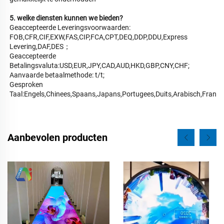
5. welke diensten kunnen we bieden? 
Geaccepteerde Leveringsvoorwaarden: 
FOB,CFR,CIF,EXW,FAS,CIP,FCA,CPT,DEQ,DDP,DDU,Express 
Levering,DAF,DES；   
Geaccepteerde 
Betalingsvaluta:USD,EUR,JPY,CAD,AUD,HKD,GBP,CNY,CHF;   
Aanvaarde betaalmethode: t/t; 
Gesproken 
Aanbevolen producten