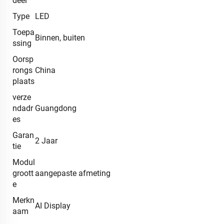
deel
Type
LED
Toepa
Binnen, buiten
ssing
Oorsp
rongs
China
plaats
verze
ndadr
Guangdong
es
Garan
2 Jaar
tie
Modul
groott
aangepaste afmeting
e
Merkn
AI Display
aam