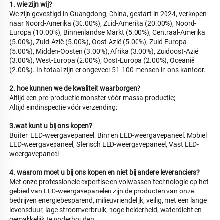
1. wie zijn wij? 
We zijn gevestigd in Guangdong, China, gestart in 2024, verkopen 
naar Noord-Amerika (30.00%), Zuid-Amerika (20.00%), Noord-
Europa (10.00%), Binnenlandse Markt (5.00%), Centraal-Amerika 
(5.00%), Zuid-Azië (5.00%), Oost-Azië (5.00%), Zuid-Europa 
(5.00%), Midden-Oosten (3.00%), Afrika (3.00%), Zuidoost-Azië 
(3.00%), West-Europa (2.00%), Oost-Europa (2.00%), Oceanië 
(2.00%). In totaal zijn er ongeveer 51-100 mensen in ons kantoor. 
2. hoe kunnen we de kwaliteit waarborgen? 
Altijd een pre-productie monster vóór massa productie; 
Altijd eindinspectie vóór verzending; 
3.wat kunt u bij ons kopen? 
Buiten LED-weergavepaneel, Binnen LED-weergavepaneel, Mobiel 
LED-weergavepaneel, Sferisch LED-weergavepaneel, Vast LED-
weergavepaneel 
4. waarom moet u bij ons kopen en niet bij andere leveranciers? 
Met onze professionele expertise en volwassen technologie op het 
gebied van LED-weergavepanelen zijn de producten van onze 
bedrijven energiebesparend, milieuvriendelijk, veilig, met een lange 
levensduur, lage stroomverbruik, hoge helderheid, waterdicht en 
gemakkelijk te onderhouden 