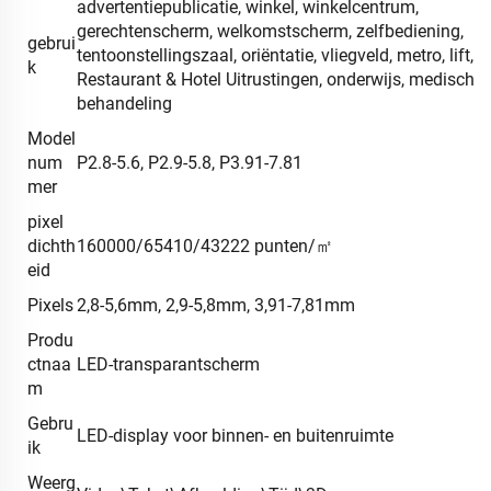
advertentiepublicatie, winkel, winkelcentrum,
gerechtenscherm, welkomstscherm, zelfbediening,
gebrui
tentoonstellingszaal, oriëntatie, vliegveld, metro, lift,
k
Restaurant & Hotel Uitrustingen, onderwijs, medische
behandeling
Model
num
P2.8-5.6, P2.9-5.8, P3.91-7.81
mer
pixel
dichth
160000/65410/43222 punten/㎡
eid
Pixels
2,8-5,6mm, 2,9-5,8mm, 3,91-7,81mm
Produ
ctnaa
LED-transparantscherm
m
Gebru
LED-display voor binnen- en buitenruimte
ik
Weerg