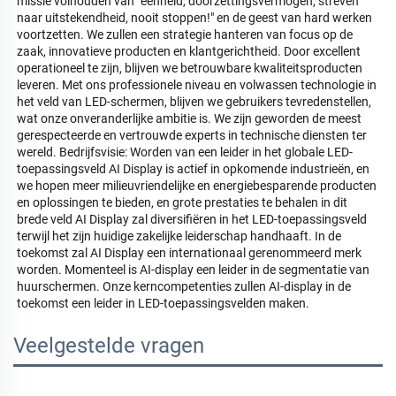
missie volhouden van "eenheid, doorzettingsvermogen, streven 
naar uitstekendheid, nooit stoppen!" en de geest van hard werken 
voortzetten. We zullen een strategie hanteren van focus op de 
zaak, innovatieve producten en klantgerichtheid. Door excellent 
operationeel te zijn, blijven we betrouwbare kwaliteitsproducten 
leveren. Met ons professionele niveau en volwassen technologie in 
het veld van LED-schermen, blijven we gebruikers tevredenstellen, 
wat onze onveranderlijke ambitie is. We zijn geworden de meest 
gerespecteerde en vertrouwde experts in technische diensten ter 
wereld. Bedrijfsvisie: Worden van een leider in het globale LED-
toepassingsveld AI Display is actief in opkomende industrieën, en 
we hopen meer milieuvriendelijke en energiebesparende producten 
en oplossingen te bieden, en grote prestaties te behalen in dit 
brede veld AI Display zal diversifiëren in het LED-toepassingsveld 
terwijl het zijn huidige zakelijke leiderschap handhaaft. In de 
toekomst zal AI Display een internationaal gerenommeerd merk 
worden. Momenteel is AI-display een leider in de segmentatie van 
huurschermen. Onze kerncompetenties zullen AI-display in de 
toekomst een leider in LED-toepassingsvelden maken. 
Veelgestelde vragen