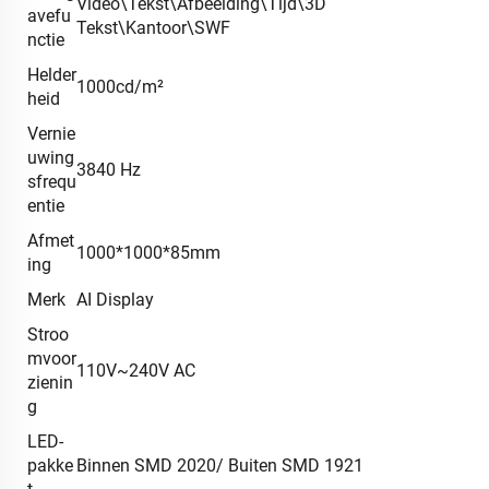
Video\Tekst\Afbeelding\Tijd\3D
avefu
Tekst\Kantoor\SWF
nctie
Helder
1000cd/m²
heid
Vernie
uwing
3840 Hz
sfrequ
entie
Afmet
1000*1000*85mm
ing
Merk
AI Display
Stroo
mvoor
110V~240V AC
zienin
g
LED-
pakke
Binnen SMD 2020/ Buiten SMD 1921