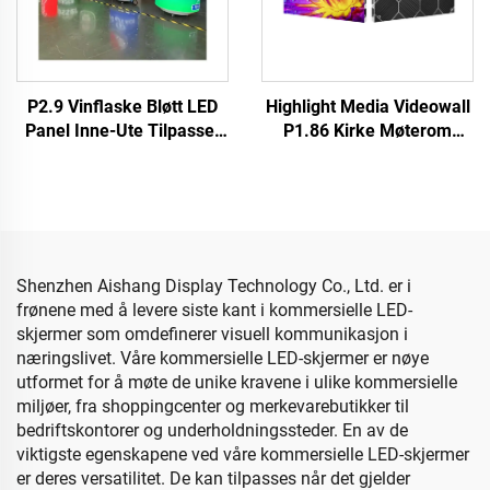
P2.9 Vinflaske Bløtt LED
Highlight Media Videowall
Panel Inne-Ute Tilpasset
P1.86 Kirke Møterom
Størrelse Kan LED Skjerm
Innekjøring Fiksert LED
Reklame Sirkel Øl Skjerm
Visningskasse
Formet LED Skjerm
640X480mm Tilpasset
Størrelse LED Skjermpanel
Shenzhen Aishang Display Technology Co., Ltd. er i
frønene med å levere siste kant i kommersielle LED-
skjermer som omdefinerer visuell kommunikasjon i
næringslivet. Våre kommersielle LED-skjermer er nøye
utformet for å møte de unike kravene i ulike kommersielle
miljøer, fra shoppingcenter og merkevarebutikker til
bedriftskontorer og underholdningssteder. En av de
viktigste egenskapene ved våre kommersielle LED-skjermer
er deres versatilitet. De kan tilpasses når det gjelder