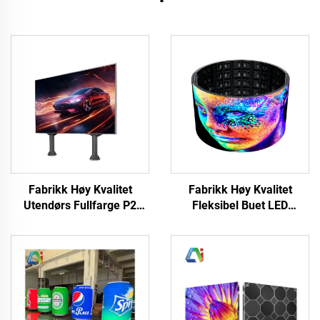
Fabrikk Høy Kvalitet
Fabrikk Høy Kvalitet
Utendørs Fullfarge P2
Fleksibel Buet LED
P2.5 & P4 LED Panel
Videopaneler Bløtt Skjerm
Matrise for Konserthus
Vannett Fullfarge P4 Ute
Veggskjerm og
Stor Sylinderisk Skjerm
Koncertskjerm Videowall