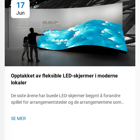
17
Jun
Opptakket av fleksible LED-skjermer i moderne
lokaler
De siste årene har buede LED-skjermer begynt å forandre
spillet for arrangementsteder og de arrangementene som
foregår innenfor dem. Uansett om det er ved en live-konsert,
en handelsshow eller et selskapsmøte, så kan disse fleksible
SE MER
panelene vri, rulle og monteres nesten overalt...