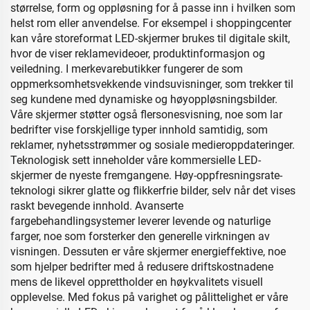
størrelse, form og oppløsning for å passe inn i hvilken som
helst rom eller anvendelse. For eksempel i shoppingcenter
kan våre storeformat LED-skjermer brukes til digitale skilt,
hvor de viser reklamevideoer, produktinformasjon og
veiledning. I merkevarebutikker fungerer de som
oppmerksomhetsvekkende vindsuvisninger, som trekker til
seg kundene med dynamiske og høyoppløsningsbilder.
Våre skjermer støtter også flersonesvisning, noe som lar
bedrifter vise forskjellige typer innhold samtidig, som
reklamer, nyhetsstrømmer og sosiale medieroppdateringer.
Teknologisk sett inneholder våre kommersielle LED-
skjermer de nyeste fremgangene. Høy-oppfresningsrate-
teknologi sikrer glatte og flikkerfrie bilder, selv når det vises
raskt bevegende innhold. Avanserte
fargebehandlingsystemer leverer levende og naturlige
farger, noe som forsterker den generelle virkningen av
visningen. Dessuten er våre skjermer energieffektive, noe
som hjelper bedrifter med å redusere driftskostnadene
mens de likevel opprettholder en høykvalitets visuell
opplevelse. Med fokus på varighet og pålittelighet er våre