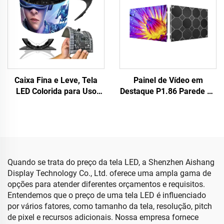
Pendurada
Caixa Fina e Leve, Tela
Painel de Vídeo em
LED Colorida para Uso
Destaque P1.86 Parede de
Externo, Tela Flexível LED
Vídeo Sala de Reunião da
em Forma de Disco
Igreja Tela de LED Fixa
Cilíndrico Publicidade
Interna 640X480mm
Eletrônica
Tamanho Personalizado
Quando se trata do preço da tela LED, a Shenzhen Aishang
Display Technology Co., Ltd. oferece uma ampla gama de
opções para atender diferentes orçamentos e requisitos.
Entendemos que o preço de uma tela LED é influenciado
por vários fatores, como tamanho da tela, resolução, pitch
de pixel e recursos adicionais. Nossa empresa fornece