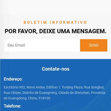
BOLETIM INFORMATIVO
POR FAVOR, DEIXE UMA MENSAGEM.
Contate-nos
Endereço:
Escritório 902, Nono Andar, Edifício 1, Yunjing Plaza, Rua Songbai,
Rua Citizen, Distrito de Guangming, Cidade de Shenzhen, Província
de Guangdong, China, 518100
Telefone: