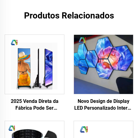
Produtos Relacionados
Novo Design de Display
2025 Venda Direta da
LED Personalizado Interno
Fábrica Pode Ser
P3 Diamond LED Parede
Personalizada Poster LED
de Vídeo Multifacetada
HD Tela Digital LED
para Estágio de DJ Tela de
Colorida Nova
Exibição LED Irregular