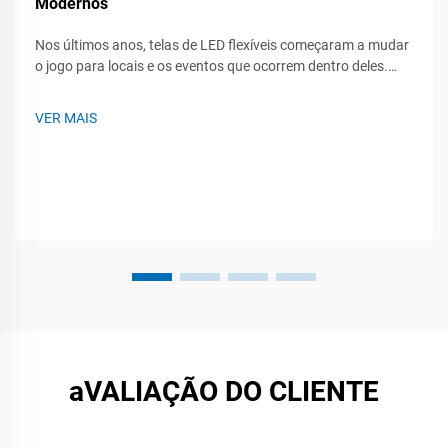
Modernos
Nos últimos anos, telas de LED flexíveis começaram a mudar
o jogo para locais e os eventos que ocorrem dentro deles.
Seja em um concerto ao vivo, uma feira comercial ou uma
reunião corporativa, esses painéis flexíveis podem se torcer,
VER MAIS
enrolar e serem montados quase...
aVALIAÇÃO DO CLIENTE