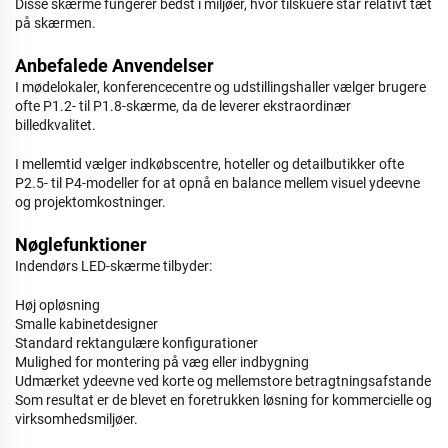
Disse skærme fungerer bedst i miljøer, hvor tilskuere står relativt tæt
på skærmen.
Anbefalede Anvendelser
I mødelokaler, konferencecentre og udstillingshaller vælger brugere
ofte P1.2- til P1.8-skærme, da de leverer ekstraordinær
billedkvalitet.
I mellemtid vælger indkøbscentre, hoteller og detailbutikker ofte
P2.5- til P4-modeller for at opnå en balance mellem visuel ydeevne
og projektomkostninger.
Nøglefunktioner
Indendørs LED-skærme tilbyder:
Høj opløsning
Smalle kabinetdesigner
Standard rektangulære konfigurationer
Mulighed for montering på væg eller indbygning
Udmærket ydeevne ved korte og mellemstore betragtningsafstande
Som resultat er de blevet en foretrukken løsning for kommercielle og
virksomhedsmiljøer.