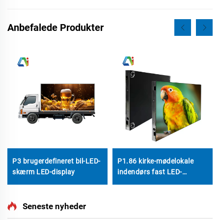
Anbefalede Produkter
P3 brugerdefineret bil-LED-
P1.86 kirke-mødelokale
skærm LED-display
indendørs fast LED-
displaykabinet 640 × 480
mm, tilpasset størrelse,
LED-skærmpanel
Seneste nyheder