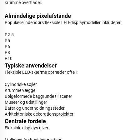
krumme overflader.
Almindelige pixelafstande
Populære indendørs fleksible LED-displaymodeller inkluderer:
P2.5
P5
P6
P8
P10
Typiske anvendelser
Fleksible LED-skærme optræder ofte i:
Cylindriske søjler
Krumme vægge
Bølgeformede baggrunde til scener
Museer og udstillinger
Barer og underholdningssteder
Arkitektoniske dekorationsprojekter
Centrale fordele
Fleksible displays giver:
Mulighed for buet installation