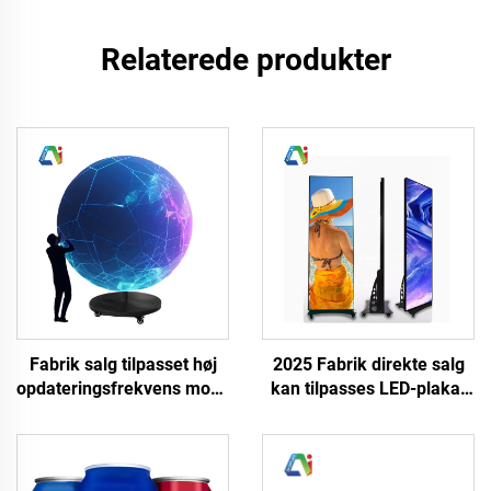
Relaterede produkter
Fabrik salg tilpasset høj
2025 Fabrik direkte salg
opdateringsfrekvens mobil
kan tilpasses LED-plakat
Led kreativ display skærm
HD fuld farve P3 P4 LED
indendørs hængende Led
digital visningsskærm
kugleformet display
indendørs/uddendørs ny
skærm
design