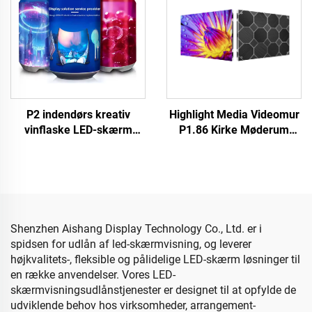
P2 indendørs kreativ
Highlight Media Videomur
vinflaske LED-skærm
P1.86 Kirke Møderum
reklame LED HD fleksibel
Indendørs Fast LED
digitale skilte høj kvalitet
Display Kabinet
kreativ display annoncere
640X480mm Tilpasset
Størrelse LED Skærm
Panel
Shenzhen Aishang Display Technology Co., Ltd. er i
spidsen for udlån af led-skærmvisning, og leverer
højkvalitets-, fleksible og pålidelige LED-skærm løsninger til
en række anvendelser. Vores LED-
skærmvisningsudlånstjenester er designet til at opfylde de
udviklende behov hos virksomheder, arrangement-