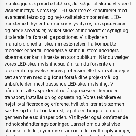
planlæggere og markedsførere, der søger at skabe et stærkt
visuelt indtryk. Vores leje-LED-skærme er konstrueret med
avanceret teknologi og høj-kvalitetskomponenter. LED-
panelerne tilbyder fremragende lysstyrke, farvepræcision
og brede seevinkler, hvilket sikrer at indholdet er synligt og
tiltalende fra forskellige positioner. Vi tilbyder en
mangfoldighed af skærmmestørrelser, fra kompakte
modeller egnet til indendørs visning til store udendørs-
skærme, der kan tiltrække en stor publikum. Når du vælger
vores LED-skærmvisningsudlån, kan du forvente en
problemfri oplevelse. Vores professionelle team vil arbejde
tæt sammen med dig for at forstå dine projektmål og
anbefale den mest passende LED-skærmvisning. Vi
håndterer alle aspekter af udlånsprocessen, herunder
transport, installation og opsætning. Vores teknikere er
højst kvalificerede og erfarene, hvilket sikrer at skærmen
sættes op hurtigt og korrekt, og at den fungerer smidigt
gennem hele udlånsperioden. Vi tilbyder også omfattende
indholdshåndteringsløsninger. Uanset om du skal vise
statiske billeder, dynamiske videoer eller realtidoplysninger,