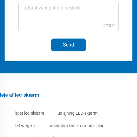
0/1000
Send
leje af led-skærm
lej et led-skærm
udlejning LED-skærm
led væg leje
udendørs ledskærmudlejning