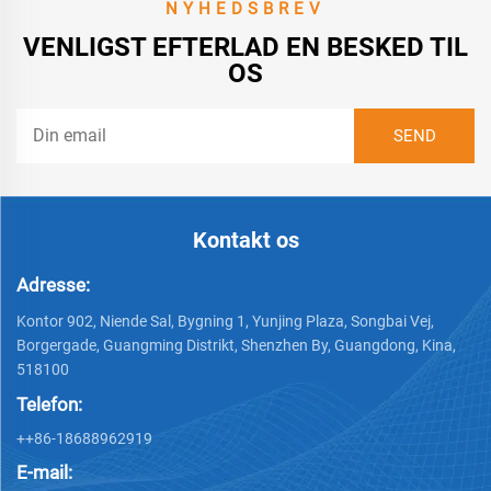
NYHEDSBREV
VENLIGST EFTERLAD EN BESKED TIL
OS
Kontakt os
Adresse:
Kontor 902, Niende Sal, Bygning 1, Yunjing Plaza, Songbai Vej,
Borgergade, Guangming Distrikt, Shenzhen By, Guangdong, Kina,
518100
Telefon:
++86-18688962919
E-mail: