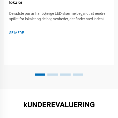
lokaler
De sidste par år har bøjelige LED-skærme begyndt at ændre
spillet for lokaler og de begivenheder, der finder sted indeni
dem. Uanset om det er ved en live-koncert, et handelsshow
eller et firma møde, så kan disse fleksible paneler dreje, rulle
SE MERE
og monteres næsten...
kUNDEREVALUERING