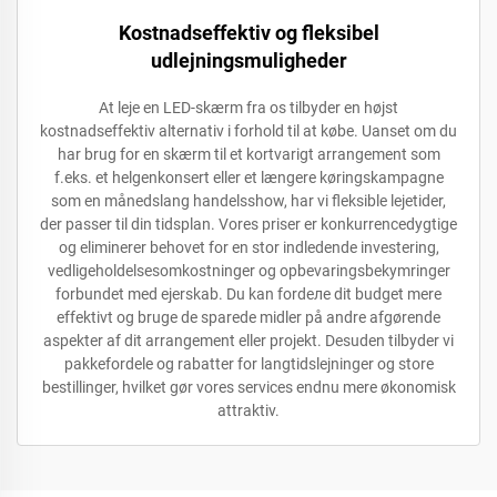
Kostnadseffektiv og fleksibel
udlejningsmuligheder
At leje en LED-skærm fra os tilbyder en højst
kostnadseffektiv alternativ i forhold til at købe. Uanset om du
har brug for en skærm til et kortvarigt arrangement som
f.eks. et helgenkonsert eller et længere køringskampagne
som en månedslang handelsshow, har vi fleksible lejetider,
der passer til din tidsplan. Vores priser er konkurrencedygtige
og eliminerer behovet for en stor indledende investering,
vedligeholdelsesomkostninger og opbevaringsbekymringer
forbundet med ejerskab. Du kan fordеле dit budget mere
effektivt og bruge de sparede midler på andre afgørende
aspekter af dit arrangement eller projekt. Desuden tilbyder vi
pakkefordele og rabatter for langtidslejninger og store
bestillinger, hvilket gør vores services endnu mere økonomisk
attraktiv.